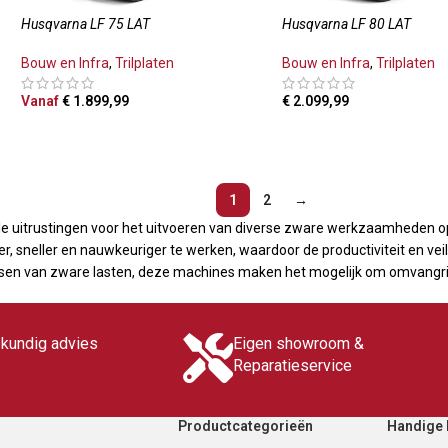
Husqvarna LF 75 LAT
Husqvarna LF 80 LAT
Bouw en Infra
,
Trilplaten
Bouw en Infra
,
Trilplaten
Vanaf
€
1.899,99
€
2.099,99
OPTIES SELECTEREN
TOEVOEGEN AAN WINKE
1
2
→
le uitrustingen voor het uitvoeren van diverse zware werkzaamheden o
r, sneller en nauwkeuriger te werken, waardoor de productiviteit en ve
ijsen van zware lasten, deze machines maken het mogelijk om omvangrij
skundig advies
Eigen showroom &
Reparatieservice
Productcategorieën
Handige 