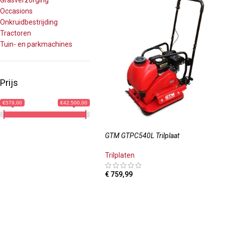
Grasverzorging
Occasions
Onkruidbestrijding
Tractoren
Tuin- en parkmachines
Prijs
€579,00
€42.500,00
GTM GTPC540L Trilplaat
Trilplaten
€
759,99
TOEVOEGEN AAN WINKELWAGEN