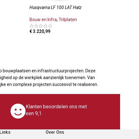
Husqvarna LF 100 LAT Hatz
Bouw en Infra
,
Trilplaten
€
3.220,99
LWAGEN
TOEVOEGEN AAN WINKELWAGEN
p bouwplaatsen en infrastructuurprojecten. Deze
iligheid op de werkplek aanzienlijk toenemen. Van
ke en complexe projecten succesvol te realiseren.
Klanten beoordelen ons met
een 9,1
Links
Over Ons