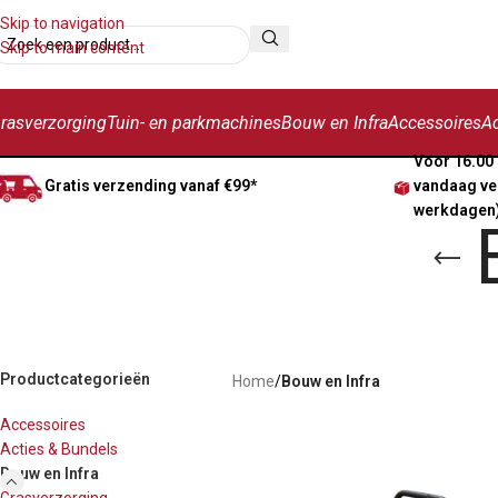
Skip to navigation
Skip to main content
rasverzorging
Tuin- en parkmachines
Bouw en Infra
Accessoires
Ac
Voor 16.00 
Gratis verzending vanaf €99*
vandaag ve
werkdagen
Productcategorieën
Home
/
Bouw en Infra
Accessoires
Acties & Bundels
Bouw en Infra