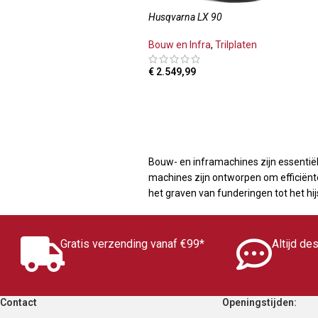
Husqvarna LX 90
Bouw en Infra
,
Trilplaten
€
2.549,99
TOEVOEGEN AAN WINKELWAGEN
Bouw- en inframachines zijn essentië
machines zijn ontworpen om efficiënte
het graven van funderingen tot het h
Gratis verzending vanaf €99*
Altijd de
Contact
Openingstijden: