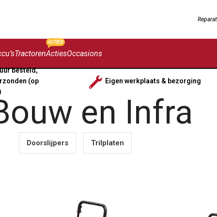
Reparat
ACTIES!
cu’s
Tractoren
Acties
Occasions
uur besteld,
rzonden (op
Eigen werkplaats & bezorging
)
Bouw en Infra
Doorslijpers
Trilplaten