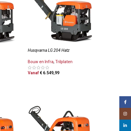
Husqvarna LG 204 Hatz
Bouw en Infra
,
Trilplaten
Vanaf
€
6.549,99
LWAGEN
OPTIES SELECTEREN
Face
Insta
linked