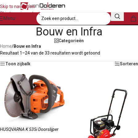
Skip to navigation
Skip to main content
Menu
Bouw en Infra
Categorieën
Home
/
Bouw en Infra
Resultaat 1–24 van de 33 resultaten wordt getoond
Toon zijbalk
Sorteren
HUSQVARNA K 535i Doorslijper