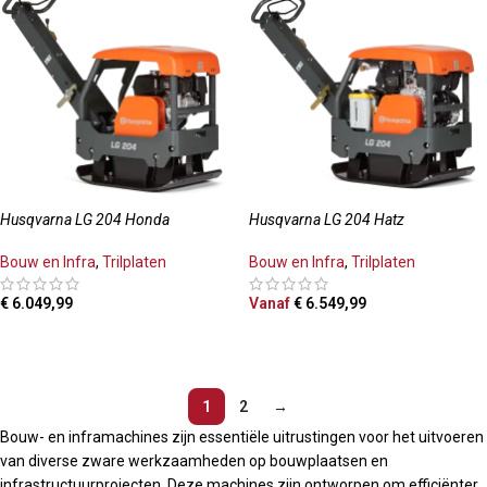
Husqvarna LG 204 Honda
Husqvarna LG 204 Hatz
Bouw en Infra
,
Trilplaten
Bouw en Infra
,
Trilplaten
€
6.049,99
Vanaf
€
6.549,99
TOEVOEGEN AAN WINKELWAGEN
OPTIES SELECTEREN
1
2
→
Bouw- en inframachines zijn essentiële uitrustingen voor het uitvoeren
van diverse zware werkzaamheden op bouwplaatsen en
infrastructuurprojecten. Deze machines zijn ontworpen om efficiënter,