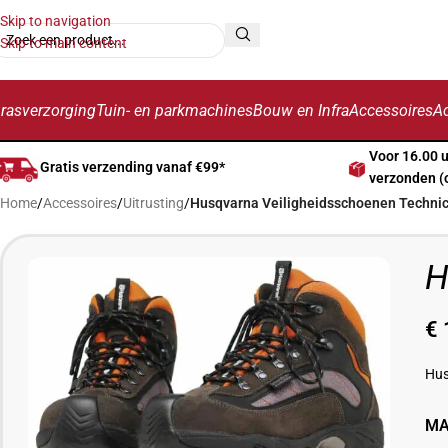
Skip to navigation
Skip to main content
rasverzorging
Tuin- en parkmachines
Bouw en Infra
Accessoires
Ac
Voor 16.00 
Gratis verzending vanaf €99*
verzonden (
Home
/
Accessoires
/
Uitrusting
/
Husqvarna Veiligheidsschoenen Technic
H
€
Hus
MA