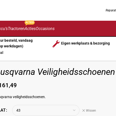
Reparat
ACTIES!
cu’s
Tractoren
Acties
Occasions
uur besteld, vandaag
Eigen werkplaats & bezorging
op werkdagen)
al
usqvarna Veiligheidsschoenen
161,49
qvarna veiligheidsschoenen.
AT
Wissen