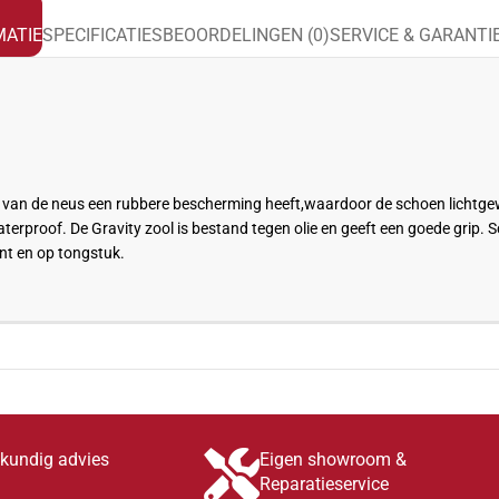
ATIE
SPECIFICATIES
BEOORDELINGEN (0)
SERVICE & GARANTI
 van de neus een
rubbere
bescherming
heeft,waardoor
de schoen lichtgew
terproof. De
Gravity
zool is bestand tegen olie en geeft een goede grip. 
nt en op tongstuk.
skundig advies
Eigen showroom &
Reparatieservice