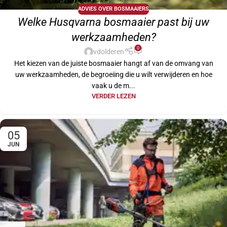
ADVIES OVER BOSMAAIERS
Welke Husqvarna bosmaaier past bij uw
werkzaamheden?
0
vdolderen
Het kiezen van de juiste bosmaaier hangt af van de omvang van
uw werkzaamheden, de begroeiing die u wilt verwijderen en hoe
vaak u de m...
VERDER LEZEN
05
JUN