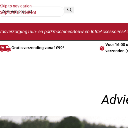
Skip to navigation
Skip to main content
rasverzorging
Tuin- en parkmachines
Bouw en Infra
Accessoires
Ac
Voor 16.00 
Gratis verzending vanaf €99*
verzonden (
Advi