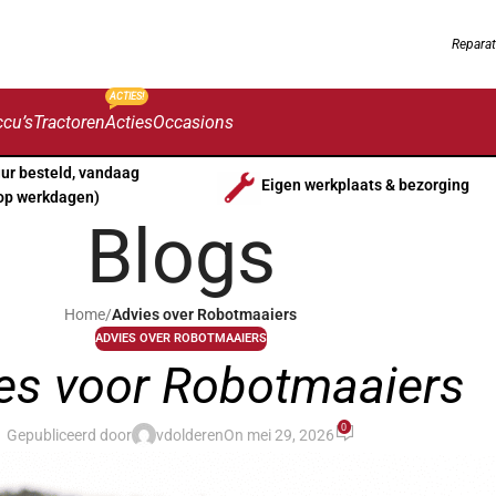
Reparat
ACTIES!
cu’s
Tractoren
Acties
Occasions
uur besteld, vandaag
Eigen werkplaats & bezorging
op werkdagen)
Blogs
Home
/
Advies over Robotmaaiers
ADVIES OVER ROBOTMAAIERS
es voor Robotmaaiers
0
Gepubliceerd door
vdolderen
On mei 29, 2026