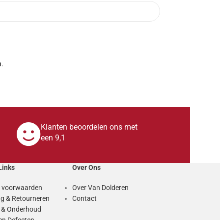
n.
Klanten beoordelen ons met
een 9,1
Links
Over Ons
 voorwaarden
Over Van Dolderen
g & Retourneren
Contact
e & Onderhoud
en Defecten