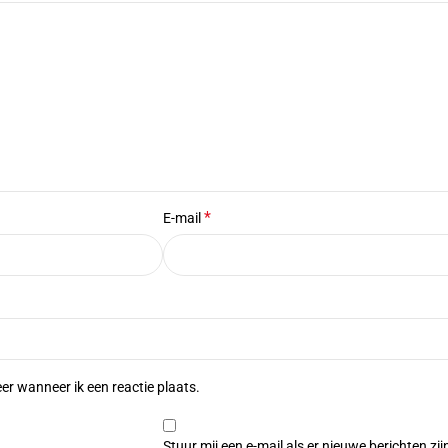
*
E-mail
er wanneer ik een reactie plaats.
Stuur mij een e-mail als er nieuwe berichten zij