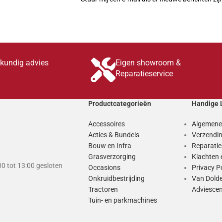
skundig advies
Eigen showroom &
Reparatieservice
Productcategorieën
Handige 
Accessoires
Algemene
Acties & Bundels
Verzendin
Bouw en Infra
Reparati
Grasverzorging
Klachten 
0 tot 13:00 gesloten
Occasions
Privacy P
Onkruidbestrijding
Van Dold
Tractoren
Adviesce
Tuin- en parkmachines