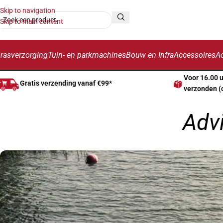
Skip to navigation
Skip to main content
rasverzorging
Tuin- en parkmachines
Bouw en Infra
Accessoires
Ac
Voor 16.00 
Gratis verzending vanaf €99*
verzonden (
Adv