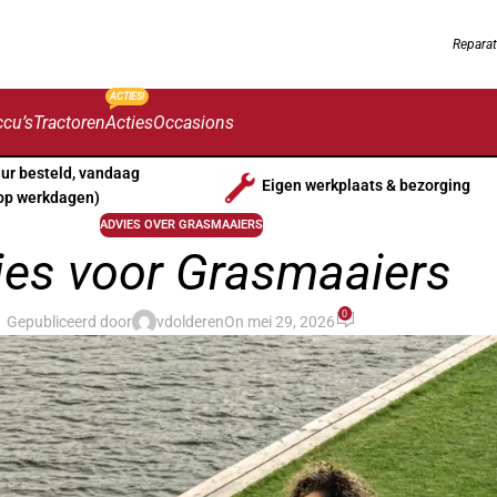
Reparat
ACTIES!
cu’s
Tractoren
Acties
Occasions
uur besteld, vandaag
Eigen werkplaats & bezorging
op werkdagen)
ADVIES OVER GRASMAAIERS
ies voor Grasmaaiers
0
Gepubliceerd door
vdolderen
On mei 29, 2026