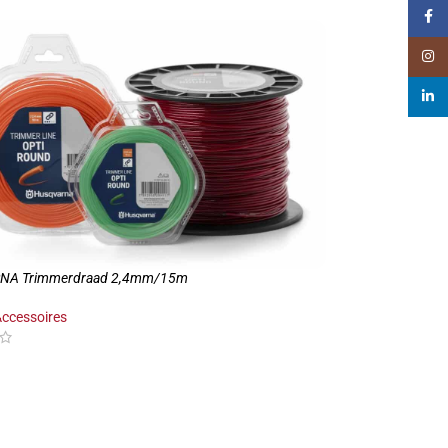
Faceb
Insta
linked
NA Trimmerdraad 2,4mm/15m
ccessoires
GEN AAN WINKELWAGEN