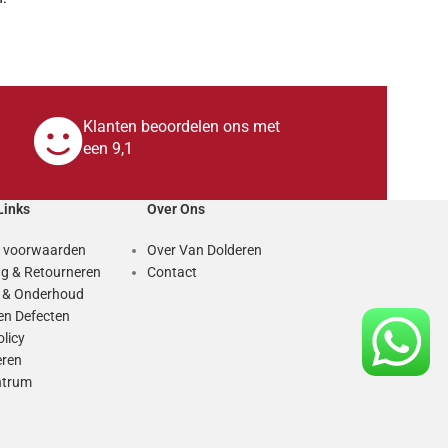
Klanten beoordelen ons met
een 9,1
Links
Over Ons
 voorwaarden
Over Van Dolderen
g & Retourneren
Contact
e & Onderhoud
en Defecten
olicy
eren
ntrum