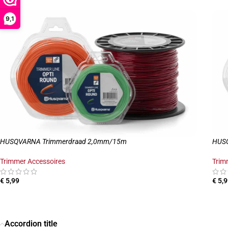
9,1
HUSQVARNA Trimmerdraad 2,0mm/15m
HUS
Trimmer Accessoires
Trim
€
5,99
€
5,9
TOEVOEGEN AAN WINKELWAGEN
TO
Accordion title