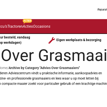
Reparat
ACTIES!
cu’s
Tractoren
Acties
Occasions
uur besteld, vandaag
Eigen werkplaats & bezorging
op werkdagen)
 Over Grasmaai
Home
/
Archive by Category "Advies Over Grasmaaiers"
olderen Adviescentrum vindt u praktische informatie, aankoopadvies en
ine- en professionele grasmaaiers en lees waar u op moet letten bij
compacte maaier zoekt voor particulier gebruik of een krachtige machi