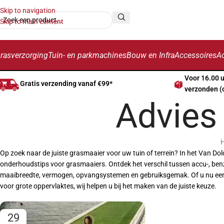
Skip to navigation
Skip to main content
rasverzorging
Tuin- en parkmachines
Bouw en Infra
Accessoires
Ac
Voor 16.00 
Gratis verzending vanaf €99*
verzonden (
Advies
Op zoek naar de juiste grasmaaier voor uw tuin of terrein? In het Van D
onderhoudstips voor grasmaaiers. Ontdek het verschil tussen accu-, benz
maaibreedte, vermogen, opvangsystemen en gebruiksgemak. Of u nu een 
voor grote oppervlaktes, wij helpen u bij het maken van de juiste keuze.
29