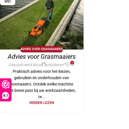
MEI
ADVIES OVER GRASMAAIERS
Advies voor Grasmaaiers
0
Gepubliceerd door
vdolderen
Praktisch advies voor het kiezen,
gebruiken en onderhouden van
bosmaaiers. Ontdek welke machine
het beste past bij uw werkzaamheden,
9,1
te...
VERDER LEZEN