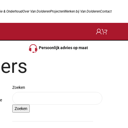
ie & Onderhoud
Over Van Dolderen
Projecten
Werken bij Van Dolderen
Contact
Persoonlijk advies op maat
ers
Zoeken
ne
Zoeken