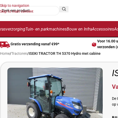
Skip to navigation
Skip to main content
rasverzorging
Tuin- en parkmachines
Bouw en Infra
Accessoires
Ac
Voor 16.00 
Gratis verzending vanaf €99*
verzonden (
Home
/
Tractoren
/
ISEKI TRACTOR TH 5370 Hydro met cabine
I
V
De 
op 
BA