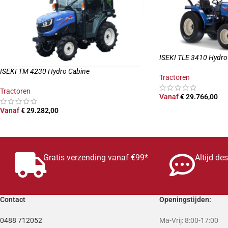
ISEKI TLE 3410 Hydro
ISEKI TM 4230 Hydro Cabine
Tractoren
Tractoren
Vanaf
€
29.766,00
Vanaf
€
29.282,00
OPTIES SELECTERE
OPTIES SELECTEREN
Gratis verzending vanaf €99*
Altijd de
Contact
Openingstijden:
0488 712052
Ma-Vrij: 8:00-17:00