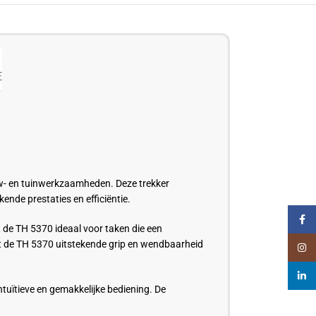
E
uw- en tuinwerkzaamheden. Deze trekker
kende prestaties en efficiëntie.
Faceb
t de TH 5370 ideaal voor taken die een
t de TH 5370 uitstekende grip en wendbaarheid
Insta
linked
tuïtieve en gemakkelijke bediening. De