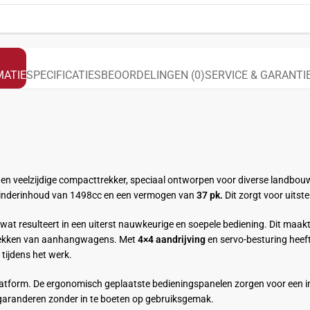
ATIE
SPECIFICATIES
BEOORDELINGEN (0)
SERVICE & GARANTI
en veelzijdige compacttrekker, speciaal ontworpen voor diverse landbo
linderinhoud van 1498cc en een vermogen van
37 pk.
Dit zorgt voor uitste
wat resulteert in een uiterst nauwkeurige en soepele bediening. Dit maak
 trekken van aanhangwagens. Met
4×4 aandrijving
en servo-besturing heef
 tijdens het werk.
atform. De ergonomisch geplaatste bedieningspanelen zorgen voor een in
 garanderen zonder in te boeten op gebruiksgemak.