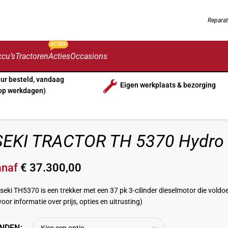
Reparat
ACTIES!
cu’s
Tractoren
Acties
Occasions
uur besteld, vandaag
Eigen werkplaats & bezorging
op werkdagen)
SEKI TRACTOR TH 5370 Hydro 
anaf
€
37.300,00
Iseki TH5370 is een trekker met een 37 pk 3-cilinder dieselmotor die vol
voor informatie over prijs, opties en uitrusting)
NDEN