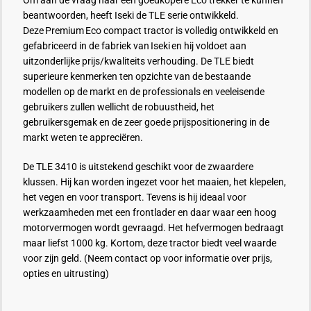
Om aan de vraag naar een goedkopere Eco trekker te kunnen
beantwoorden, heeft Iseki de TLE serie ontwikkeld.
Deze
Premium Eco compact tractor is volledig ontwikkeld en
gefabriceerd in de fabriek van
Iseki
en hij voldoet aan
uitzonderlijke prijs/kwaliteits verhouding. De TLE biedt
superieure kenmerken ten opzichte van de bestaande
modellen op de markt en de professionals en veeleisende
gebruikers zullen wellicht de robuustheid, het
gebruikersgemak en de zeer goede prijspositionering in de
markt weten te appreciëren.
De TLE 3410 is uitstekend geschikt voor de zwaardere
klussen. Hij kan worden ingezet voor het maaien, het klepelen,
het vegen en voor transport. Tevens is hij ideaal voor
werkzaamheden met een frontlader en daar waar een hoog
motorvermogen wordt gevraagd. Het hefvermogen bedraagt
maar liefst 1000 kg. Kortom, deze tractor biedt veel waarde
voor zijn geld.
(Neem contact op voor informatie over prijs,
opties en uitrusting)