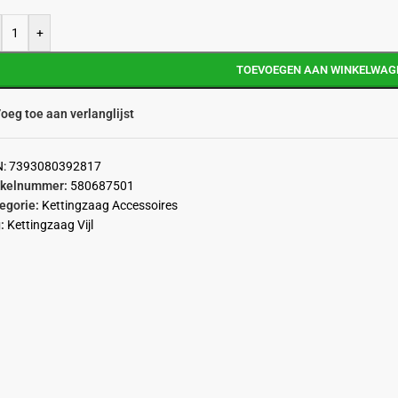
+
TOEVOEGEN AAN WINKELWAG
oeg toe aan verlanglijst
N:
7393080392817
ikelnummer:
580687501
egorie:
Kettingzaag Accessoires
:
Kettingzaag Vijl