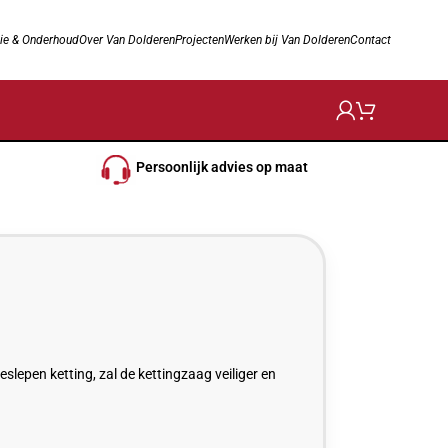
ie & Onderhoud
Over Van Dolderen
Projecten
Werken bij Van Dolderen
Contact
Persoonlijk advies op maat
slepen ketting, zal de kettingzaag veiliger en