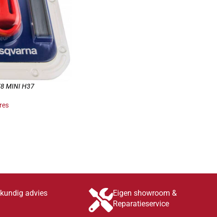
TOEVOEGEN AAN WINKELWAGEN
/8 MINI H37
res
INKELWAGEN
skundig advies
Eigen showroom &
Reparatieservice