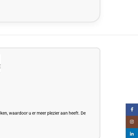
E
Faceb
rken, waardoor u er meer plezier aan
heeft.
De
Insta
linked