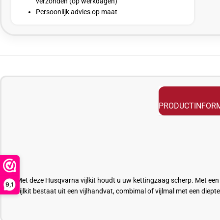
verzonden (op werkdagen)
Persoonlijk advies op maat
PRODUCTINFORM
Met deze Husqvarna
vijlkit
houdt u uw kettingzaag scherp. Met een c
9,1
vijlkit
bestaat uit een vijlhandvat, combimal of
vijlmal
met een dieptes