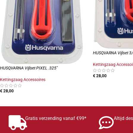
HUSQVARNA Vijlset 3
Kettingzaag Accessoi
HUSQVARNA Vijlset PIXEL .325″
€
28,00
Kettingzaag Accessoires
TOEVOEGEN AAN W
€
28,00
TOEVOEGEN AAN WINKELWAGEN
Gratis verzending vanaf €99*
Altijd de