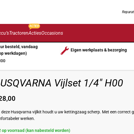
Reparat
ACTIES!
cu’s
Tractoren
Acties
Occasions
uur besteld, vandaag
Eigen werkplaats & bezorging
op werkdagen)
H00
USQVARNA Vijlset 1/4″ H00
28,00
 deze Husqvarna vijlkit houdt u uw kettingzaag scherp. Met een correct ge
fortabeler werken.
2 op voorraad (kan nabesteld worden)