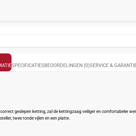
ATIE
SPECIFICATIES
BEOORDELINGEN (0)
SERVICE & GARANTI
orrect geslepen ketting, zal de kettingzaag veiliger en comfortabeler we
teller, twee ronde vijlen en een platte.