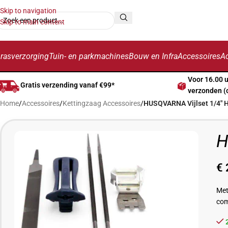
Skip to navigation
Skip to main content
rasverzorging
Tuin- en parkmachines
Bouw en Infra
Accessoires
Ac
Voor 16.00 
Gratis verzending vanaf €99*
verzonden (
Home
/
Accessoires
/
Kettingzaag Accessoires
/
HUSQVARNA Vijlset 1/4″ 
H
€
Met
com