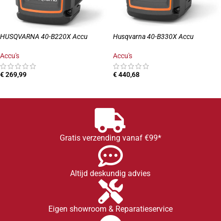
HUSQVARNA 40-B220X Accu
Husqvarna 40-B330X Accu
Accu's
Accu's
€
269,99
€
440,68
TOEVOEGEN AAN WINKELWAGEN
TOEVOEGEN AAN WINKELWAGEN
Gratis verzending vanaf €99*
Altijd deskundig advies
Eigen showroom & Reparatieservice