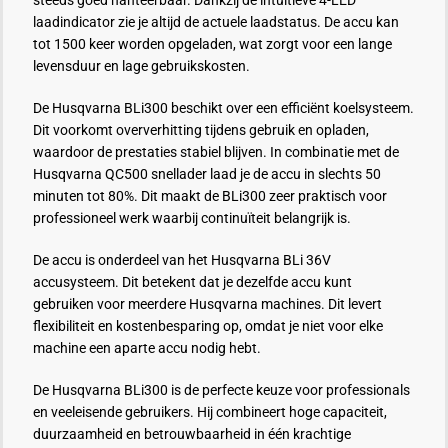
steeds goed hanteerbaar. Dankzij de intuïtieve 4-LED
laadindicator zie je altijd de actuele laadstatus. De accu kan
tot 1500 keer worden opgeladen, wat zorgt voor een lange
levensduur en lage gebruikskosten.
De Husqvarna BLi300 beschikt over een efficiënt koelsysteem.
Dit voorkomt oververhitting tijdens gebruik en opladen,
waardoor de prestaties stabiel blijven. In combinatie met de
Husqvarna QC500 snellader laad je de accu in slechts 50
minuten tot 80%. Dit maakt de BLi300 zeer praktisch voor
professioneel werk waarbij continuïteit belangrijk is.
De accu is onderdeel van het Husqvarna BLi 36V
accusysteem. Dit betekent dat je dezelfde accu kunt
gebruiken voor meerdere Husqvarna machines. Dit levert
flexibiliteit en kostenbesparing op, omdat je niet voor elke
machine een aparte accu nodig hebt.
De Husqvarna BLi300 is de perfecte keuze voor professionals
en veeleisende gebruikers. Hij combineert hoge capaciteit,
duurzaamheid en betrouwbaarheid in één krachtige