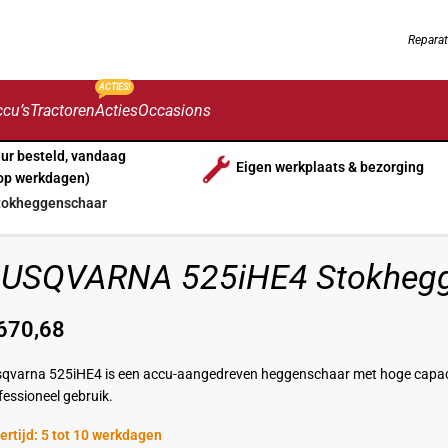
Reparat
ACTIES!
cu’s
Tractoren
Acties
Occasions
uur besteld, vandaag
Eigen werkplaats & bezorging
op werkdagen)
okheggenschaar
USQVARNA 525iHE4 Stokhegg
670,68
qvarna 525iHE4 is een accu-aangedreven heggenschaar met hoge capacite
fessioneel gebruik.
ertijd: 5 tot 10 werkdagen