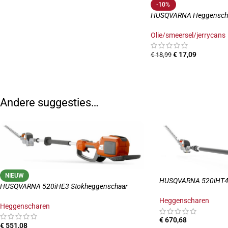
-10%
HUSQVARNA Heggenscha
Olie/smeersel/jerrycans
€
17,09
€
18,99
Andere suggesties…
NIEUW
HUSQVARNA 520iHT4 
HUSQVARNA 520iHE3 Stokheggenschaar
Heggenscharen
Heggenscharen
€
670,68
€
551,08