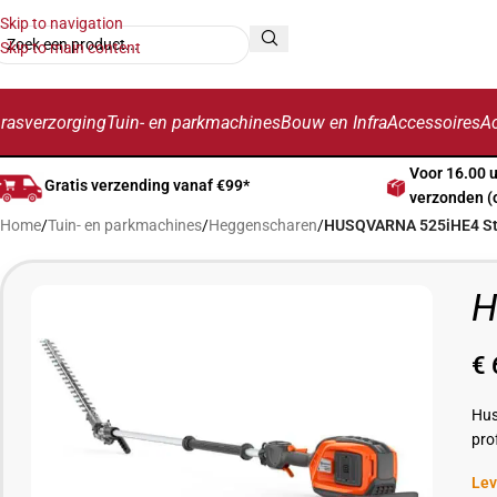
Skip to navigation
Skip to main content
rasverzorging
Tuin- en parkmachines
Bouw en Infra
Accessoires
Ac
Voor 16.00 
Gratis verzending vanaf €99*
verzonden (
Home
/
Tuin- en parkmachines
/
Heggenscharen
/
HUSQVARNA 525iHE4 St
H
€
Hus
pro
Lev