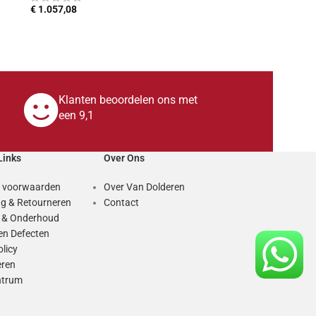
€
1.057,08
TOEVOEGEN AAN WINKELWAGEN
Klanten beoordelen ons met
een 9,1
Links
Over Ons
 voorwaarden
Over Van Dolderen
g & Retourneren
Contact
e & Onderhoud
en Defecten
olicy
eren
ntrum