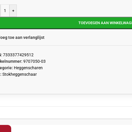
+
TOEVOEGEN AAN WINKELWAG
oeg toe aan verlanglijst
N:
7333377429512
ikelnummer:
9707050-03
egorie:
Heggenscharen
:
Stokheggenschaar