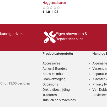
Heggenscharen
INKELWAGEN
€
1.011,08
TOEVOEGEN AAN WINKELWAGEN
skundig advies
Eigen showroom &
Reparatieservice
Productcategorieën
Handige 
Accessoires
Algemene
Acties & Bundels
Verzendin
Bouw en Infra
Reparati
Grasverzorging
Klachten 
0 tot 13:00 gesloten
Occasions
Privacy P
Onkruidbestrijding
Van Dold
Tractoren
Adviesce
Tuin- en parkmachines