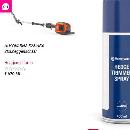
9,1
HUSQVARNA 525iHE4
Stokheggenschaar
Heggenscharen
€
670,68