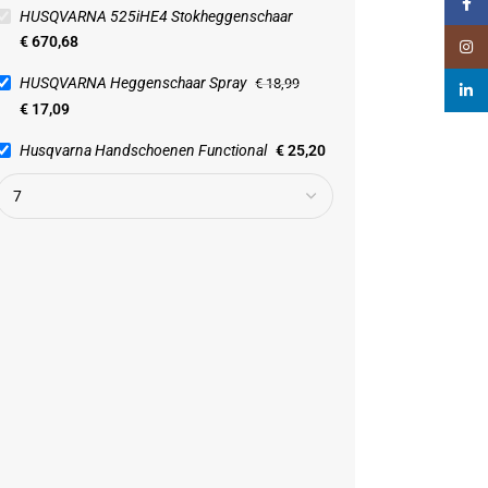
Faceb
HUSQVARNA 525iHE4 Stokheggenschaar
€
670,68
Insta
HUSQVARNA Heggenschaar Spray
€
18,99
linked
€
17,09
Husqvarna Handschoenen Functional
€
25,20