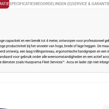
ATIE
SPECIFICATIES
BEOORDELINGEN (0)
SERVICE & GARANTI
apaciteit en een bereik tot 4 meter, ontworpen voor professioneel gebr
hoge productiviteit bij het snoeien van hoge, brede of lage heggen. De 
rd ontwerp, een laag trillingsniveau, ergonomische handgrepen en een in
standaard voor gebruik onder alle weersomstandigheden en een actief ac
e diensten zoals Husqvarna Fleet Services™. Accu en lader zijn niet inbeg