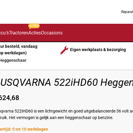
Reparat
ACTIES!
cu’s
Tractoren
Acties
Occasions
uur besteld, vandaag
Eigen werkplaats & bezorging
op werkdagen)
Heggenschaar
USQVARNA 522iHD60 Heggen
624,68
qvarna 522iHD60 is een lichtgewicht en goed uitgebalanceerde 36 volt a
ruik. Het vermogen is gelijk aan een heggenschaar op benzine.
ertijd: 5 tot 10 werkdagen