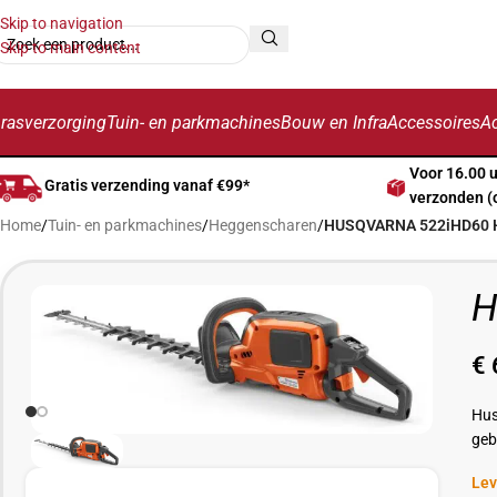
Skip to navigation
Skip to main content
rasverzorging
Tuin- en parkmachines
Bouw en Infra
Accessoires
Ac
Voor 16.00 
Gratis verzending vanaf €99*
verzonden (
Home
/
Tuin- en parkmachines
/
Heggenscharen
/
HUSQVARNA 522iHD60 
H
€
Hus
geb
Lev