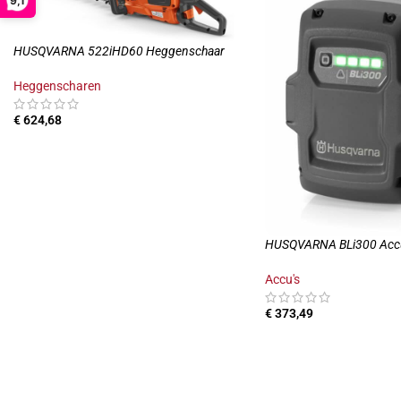
9,1
HUSQVARNA 522iHD60 Heggenschaar
Heggenscharen
€
624,68
HUSQVARNA BLi300 Acc
Accu's
€
373,49