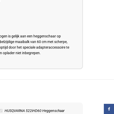
ogen is gelijk aan een heggenschaar op
belzijdige maaibalk van 60 cm met scherpe,
ptijd door het speciale adapteraccessoire te
n oplader niet inbegrepen.
Faceb
HUSQVARNA 522iHD60 Heggenschaar