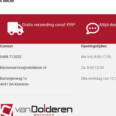
€
486,68
TOEVOEGEN AAN WINKELWAGEN
Gratis verzending vanaf €99*
Altijd de
Contact
Openingstijden:
0488 712052
Ma-Vrij: 8:00-17:00
klantenservice@vdolderen.nl
Za: 8:00-12:30
Batterijenweg 1c
Elke werkdag van 12:3
4041 DA Kesteren