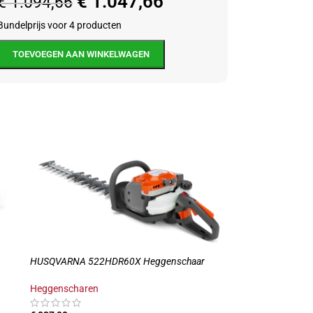
€
1.047,66
€
1.094,66
Bundelprijs voor 4 producten
TOEVOEGEN AAN WINKELWAGEN
HUSQVARNA 522HDR60X Heggenschaar
Heggenscharen