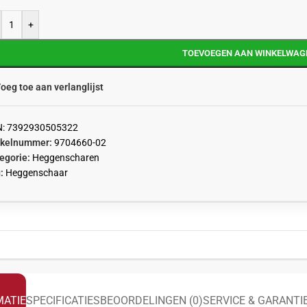
+
TOEVOEGEN AAN WINKELWAG
oeg toe aan verlanglijst
N:
7392930505322
ikelnummer:
9704660-02
egorie:
Heggenscharen
:
Heggenschaar
ATIE
SPECIFICATIES
BEOORDELINGEN (0)
SERVICE & GARANTI