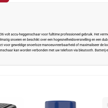
6 volt accu-heggenschaar voor fulltime professioneel gebruik. Het verm
lmatig snoeien en beschikt over een hogesnelheidsversnelling en een dub
oduct voor geweldige snoerloze manoeuvreerbaarheid of maximaliseer de loo
nschaar kan worden verbonden met uw telefoon via bleutooth. Batterij e