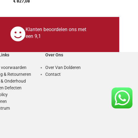
€
827,08
TOEVOEGEN AAN WINKELWAGEN
Klanten beoordelen ons met
een 9,1
Links
Over Ons
 voorwaarden
Over Van Dolderen
g & Retourneren
Contact
e & Onderhoud
en Defecten
olicy
eren
ntrum