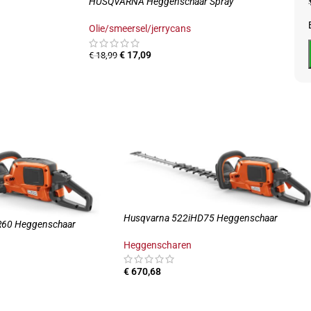
HUSQVARNA Heggenschaar Spray
Olie/smeersel/jerrycans
€
17,09
€
18,99
Husqvarna 522iHD75 Heggenschaar
60 Heggenschaar
Heggenscharen
€
670,68
TOEVOEGEN AAN WINKELWAGEN
INKELWAGEN