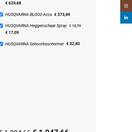
€
624,68
Insta
HUSQVARNA BLi300 Accu
€
373,49
linked
HUSQVARNA Heggenschaar Spray
€
18,99
€
17,09
HUSQVARNA Gehoorbeschermer
€
32,40
ARNA Gehoorbeschermer
ting
0