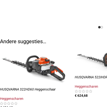
Andere suggesties…
HUSQVARNA 522iHDR
Heggenscharen
HUSQVARNA 322HD60 Heggenschaar
€
624,68
Heggenscharen
TOEVOEGEN AAN W