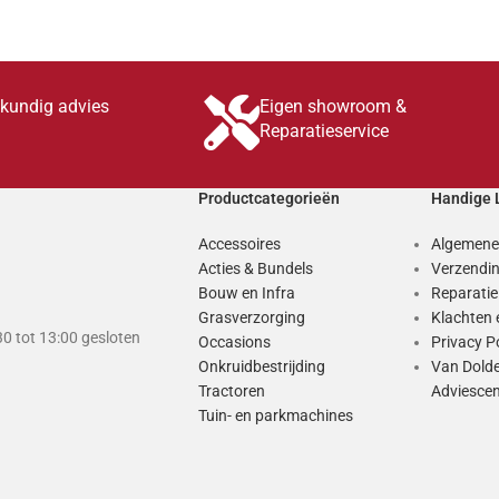
skundig advies
Eigen showroom &
Reparatieservice
Productcategorieën
Handige 
Accessoires
Algemene
Acties & Bundels
Verzendin
Bouw en Infra
Reparati
Grasverzorging
Klachten 
0 tot 13:00 gesloten
Occasions
Privacy P
Onkruidbestrijding
Van Dold
Tractoren
Adviesce
Tuin- en parkmachines