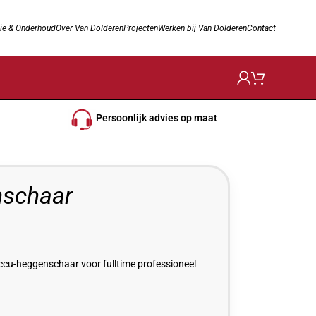
ie & Onderhoud
Over Van Dolderen
Projecten
Werken bij Van Dolderen
Contact
Persoonlijk advies op maat
schaar
ccu-heggenschaar voor fulltime professioneel