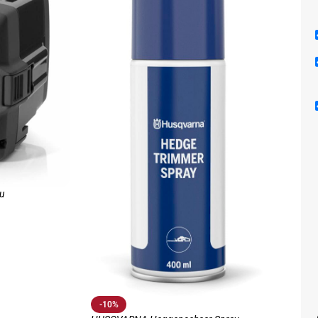
HUSQV
u
Uitrus
€
32,4
-10%