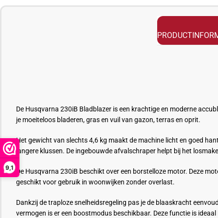
PRODUCTINFORM
De Husqvarna 230iB Bladblazer is een krachtige en moderne accubla
je moeiteloos bladeren, gras en vuil van gazon, terras en oprit.
Het gewicht van slechts 4,6 kg maakt de machine licht en goed han
langere klussen. De ingebouwde afvalschraper helpt bij het losmake
9,1
De Husqvarna 230iB beschikt over een borstelloze motor. Deze moto
geschikt voor gebruik in woonwijken zonder overlast.
Dankzij de traploze snelheidsregeling pas je de blaaskracht eenvo
vermogen is er een boostmodus beschikbaar. Deze functie is ideaal b