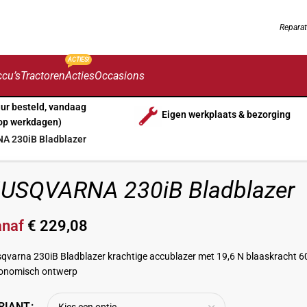
Reparat
ACTIES!
cu’s
Tractoren
Acties
Occasions
uur besteld, vandaag
Eigen werkplaats & bezorging
op werkdagen)
 230iB Bladblazer
USQVARNA 230iB Bladblazer
anaf
€
229,08
qvarna 230iB Bladblazer krachtige accublazer met 19,6 N blaaskracht 60,
onomisch ontwerp
RIANT