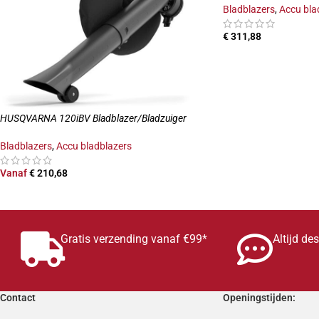
Bladblazers
,
Accu bla
€
311,88
TOEVOEGEN AAN W
HUSQVARNA 120iBV Bladblazer/Bladzuiger
Bladblazers
,
Accu bladblazers
Vanaf
€
210,68
OPTIES SELECTEREN
Gratis verzending vanaf €99*
Altijd de
Contact
Openingstijden: