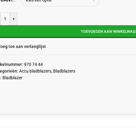
+
TOEVOEGEN AAN WINKELWAG
oeg toe aan verlanglijst
ikelnummer:
970 74 44
egorieën:
Accu bladblazers
,
Bladblazers
:
Bladblazer