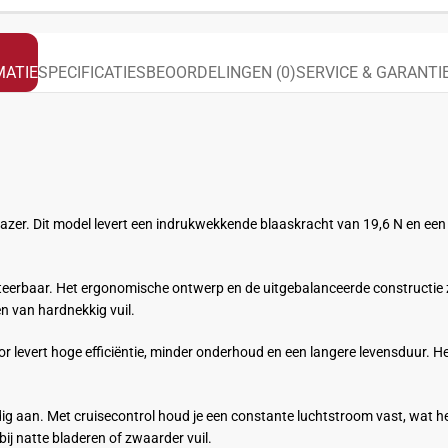
ATIE
SPECIFICATIES
BEOORDELINGEN (0)
SERVICE & GARANTI
zer. Dit model levert een indrukwekkende blaaskracht van 19,6 N en een 
teerbaar. Het ergonomische ontwerp en de uitgebalanceerde constructie z
n van hardnekkig vuil.
r levert hoge efficiëntie, minder onderhoud en een langere levensduur. 
udig aan. Met cruisecontrol houd je een constante luchtstroom vast, wat
ij natte bladeren of zwaarder vuil.