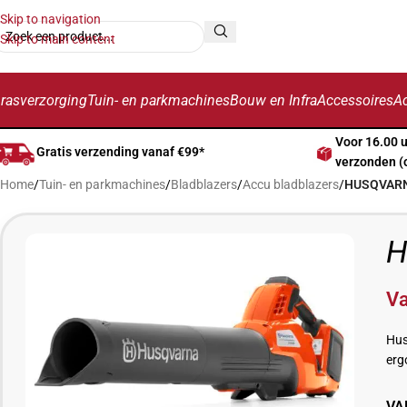
Skip to navigation
Skip to main content
rasverzorging
Tuin- en parkmachines
Bouw en Infra
Accessoires
Ac
Voor 16.00 
Gratis verzending vanaf €99*
verzonden (
Home
/
Tuin- en parkmachines
/
Bladblazers
/
Accu bladblazers
/
HUSQVARNA
H
V
Hus
erg
VA