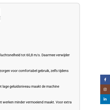
E
luchtsnelheid tot 60,8 m/s. Daarmee verwijder
orgen voor comfortabel gebruik, zelfs tijdens
Faceb
Het lage geluidsniveau maakt de machine
Insta
linked
 het werken minder vermoeiend maakt. Voor extra