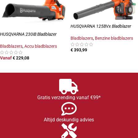
HUSQVARNA 125BVx Bladblazer
HUSQVARNA 230iB Bladblazer
Bladblazers
,
Benzine bladblazers
Bladblazers
,
Accu bladblazers
€
393,99
Vanaf
€
229,08
TOEVOEGEN AAN WINKELWAGEN
OPTIES SELECTEREN
Gratis verzending vanaf €99*
Altijd deskundig advies