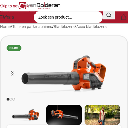
Skip to navigation
Skip to main content
Menu
Home
/
Tuin- en parkmachines
/
Bladblazers
/
Accu bladblazers
NIEUW