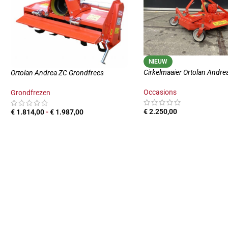
NIEUW
Cirkelmaaier Ortolan Andr
Ortolan Andrea ZC Grondfrees
Occasions
Grondfrezen
€
2.250,00
€
1.814,00
-
€
1.987,00
TOEVOEGEN AAN WINKE
PRODUCTEN BEKIJKEN