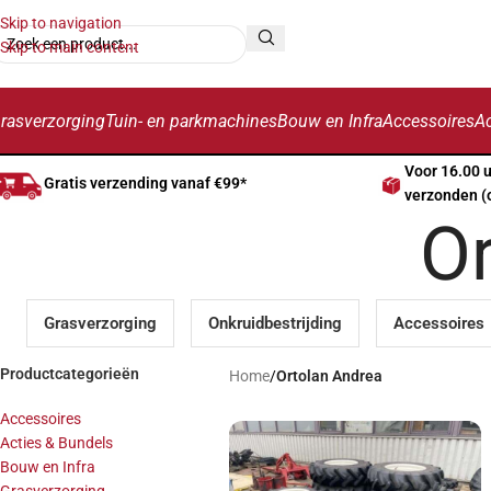
Skip to navigation
Skip to main content
rasverzorging
Tuin- en parkmachines
Bouw en Infra
Accessoires
Ac
Voor 16.00 
Gratis verzending vanaf €99*
verzonden (
O
Grasverzorging
Onkruidbestrijding
Accessoires
Productcategorieën
Home
/
Ortolan Andrea
Accessoires
Acties & Bundels
Bouw en Infra