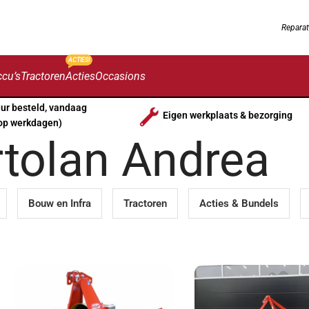
Reparat
ACTIES!
cu’s
Tractoren
Acties
Occasions
uur besteld, vandaag
Eigen werkplaats & bezorging
op werkdagen)
rtolan Andrea
Bouw en Infra
Tractoren
Acties & Bundels