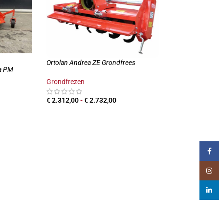
Ortolan Andrea ZE Grondfrees
ea PM
Grondfrezen
€
2.312,00
-
€
2.732,00
PRODUCTEN BEKIJKEN
LWAGEN
Faceb
Insta
linked