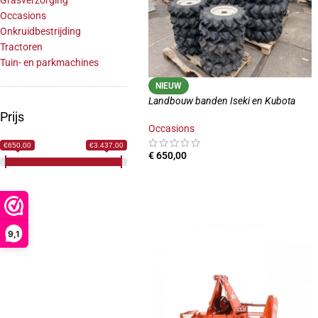
Grasverzorging
Occasions
Onkruidbestrijding
Tractoren
Tuin- en parkmachines
NIEUW
Landbouw banden Iseki en Kubota
Prijs
Occasions
€650,00
€3.437,00
€
650,00
TOEVOEGEN AAN WINKELWAGEN
9,1