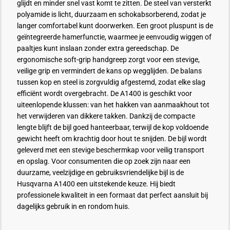
glijdt en minder snel vast komt te zitten. De steel van versterkt
polyamide is licht, duurzaam en schokabsorberend, zodat je
langer comfortabel kunt doorwerken. Een groot pluspunt is de
geïntegreerde hamerfunctie, waarmee je eenvoudig wiggen of
paaltjes kunt inslaan zonder extra gereedschap. De
ergonomische soft-grip handgreep zorgt voor een stevige,
veilige grip en vermindert de kans op wegglijden. De balans
tussen kop en steel is zorgvuldig afgestemd, zodat elke slag
efficiënt wordt overgebracht. De A1400 is geschikt voor
uiteenlopende klussen: van het hakken van aanmaakhout tot
het verwijderen van dikkere takken. Dankzij de compacte
lengte blijft de bijl goed hanteerbaar, terwijl de kop voldoende
gewicht heeft om krachtig door hout te snijden. De bijl wordt
geleverd met een stevige beschermkap voor veilig transport
en opslag. Voor consumenten die op zoek zijn naar een
duurzame, veelzijdige en gebruiksvriendelijke bijl is de
Husqvarna A1400 een uitstekende keuze. Hij biedt
professionele kwaliteit in een formaat dat perfect aansluit bij
dagelijks gebruik in en rondom huis.