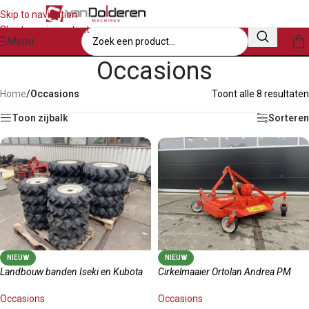
Skip to navigation
Skip to main content
Menu
Occasions
Home
/
Occasions
Toont alle 8 resultaten
Toon zijbalk
Sorteren
NIEUW
NIEUW
Landbouw banden Iseki en Kubota
Cirkelmaaier Ortolan Andrea PM
Occasions
Occasions