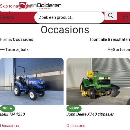
Skip to navigation
Skip to main content
Menu
Occasions
Home
/
Occasions
Toont alle 8 resultaten
Toon zijbalk
Sorteren
NIEUW
NIEUW
Iseki TM 4230
John Deere X740 zitmaaier
Occasions
Occasions