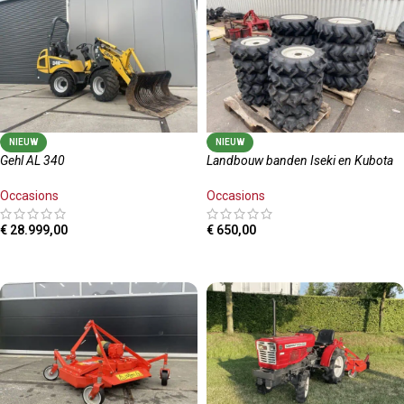
NIEUW
NIEUW
Gehl AL 340
Landbouw banden Iseki en Kubota
Occasions
Occasions
€
28.999,00
€
650,00
LEES MEER
TOEVOEGEN AAN WINKELWAGEN