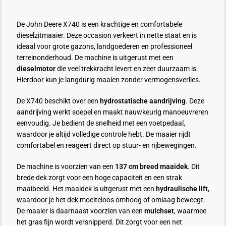
De John Deere X740 is een krachtige en comfortabele
dieselzitmaaier. Deze occasion verkeert in nette staat en is
ideaal voor grote gazons, landgoederen en professioneel
terreinonderhoud. De machine is uitgerust met een
dieselmotor
die veel trekkracht levert en zeer duurzaam is.
Hierdoor kun je langdurig maaien zonder vermogensverlies.
De X740 beschikt over een
hydrostatische aandrijving
. Deze
aandrijving werkt soepel en maakt nauwkeurig manoeuvreren
eenvoudig. Je bedient de snelheid met een voetpedaal,
waardoor je altijd volledige controle hebt. De maaier rijdt
comfortabel en reageert direct op stuur- en rijbewegingen.
De machine is voorzien van een
137 cm breed maaidek
. Dit
brede dek zorgt voor een hoge capaciteit en een strak
maaibeeld. Het maaidek is uitgerust met een
hydraulische lift
,
waardoor je het dek moeiteloos omhoog of omlaag beweegt.
De maaier is daarnaast voorzien van een
mulchset
, waarmee
het gras fijn wordt versnipperd. Dit zorgt voor een net