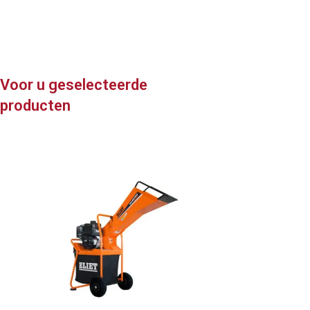
Voor u geselecteerde
producten
HUSQVARNA 225i Ke
Kettingzagen
Vanaf
€
238,28