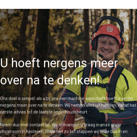
U hoeft nergens meer
over na te denken!
Ons doel is simpel: als u bij ons een machine aanschaft hoeft u verder
nergens meer over na te denken. Wij nemen alles uit handen, vanaf het
eerste advies tot de laatste onderhoudsbeurt.
Neem dus snel contact op. We ontvangen u graag in onze grote
showroom in Kesteren, maar net zo lief stappen wij onze bus in en