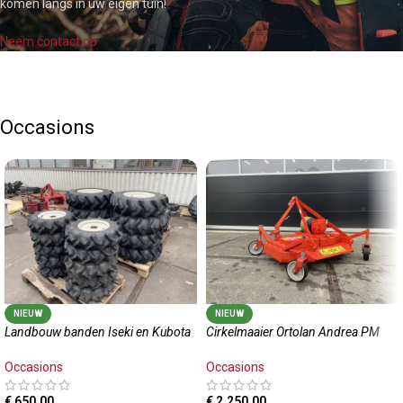
komen langs in uw eigen tuin!
Neem contact op
Occasions
NIEUW
NIEUW
Landbouw banden Iseki en Kubota
Cirkelmaaier Ortolan Andrea PM
Occasions
Occasions
€
650,00
€
2.250,00