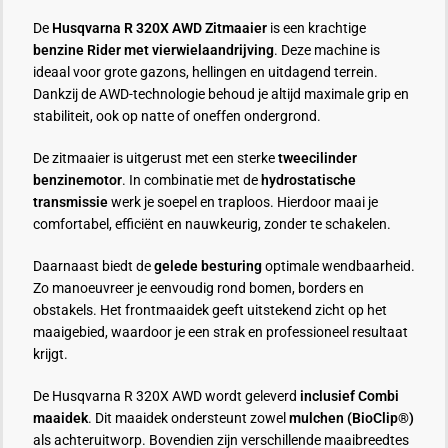
De
Husqvarna R 320X AWD Zitmaaier
is een krachtige
benzine Rider met vierwielaandrijving
. Deze machine is
ideaal voor grote gazons, hellingen en uitdagend terrein.
Dankzij de AWD-technologie behoud je altijd maximale grip en
stabiliteit, ook op natte of oneffen ondergrond.
De zitmaaier is uitgerust met een sterke
tweecilinder
benzinemotor
. In combinatie met de
hydrostatische
transmissie
werk je soepel en traploos. Hierdoor maai je
comfortabel, efficiënt en nauwkeurig, zonder te schakelen.
Daarnaast biedt de
gelede besturing
optimale wendbaarheid.
Zo manoeuvreer je eenvoudig rond bomen, borders en
obstakels. Het frontmaaidek geeft uitstekend zicht op het
maaigebied, waardoor je een strak en professioneel resultaat
krijgt.
De Husqvarna R 320X AWD wordt geleverd
inclusief Combi
maaidek
. Dit maaidek ondersteunt zowel
mulchen (BioClip®)
als achteruitworp. Bovendien zijn verschillende maaibreedtes