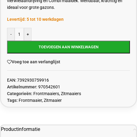
vierwielaandrijving en Combi maaidek. Wendbaar, krachtig en
ideaal voor grote gazons.
Levertijd: 5 tot 10 werkdagen
-
+
TOEVOEGEN AAN WINKELWAGEN
Voeg toe aan verlanglijst
EAN:
7392930759916
Artikelnummer:
970542601
Categorieën:
Frontmaaiers
,
Zitmaaiers
Tags:
Frontmaaier
,
Zitmaaier
Productinformatie