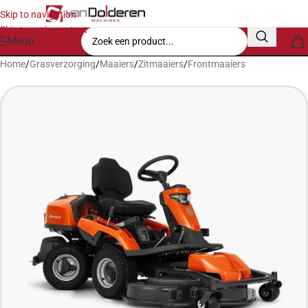
Skip to navigation
Skip to main content
Menu
Home
/
Grasverzorging
/
Maaiers
/
Zitmaaiers
/
Frontmaaiers