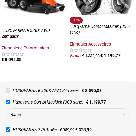
-10%
Husqvarna Combi Maaidek (300-
HUSQVARNA R 320X AWD
serie)
Zitmaaier
Zitmaaier Accessoires
Zitmaaiers
,
Frontmaaiers
Vanaf
€
1.199,77
€
1.333,08
€
8.095,08
HUSQVARNA R 320X AWD Zitmaaier
€
8.095,08
Husqvarna Combi Maaidek (300-serie)
€
1.199,77
HUSQVARNA 275 Trailer
€
323,99
€
359,99