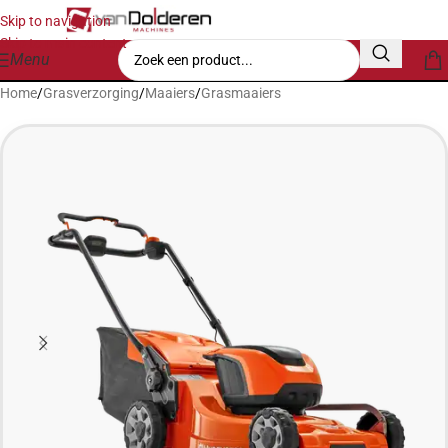
Skip to navigation
Skip to main content
Menu
Home
/
Grasverzorging
/
Maaiers
/
Grasmaaiers