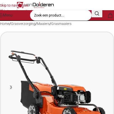
Skip to navigation
Skip to main content
Menu
Home
/
Grasverzorging
/
Maaiers
/
Grasmaaiers