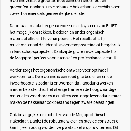
machine zelfs de grootste hoeveelheden snoeihout en
groenafval aankan. Deze robuuste hakselaar is geschikt voor
zowel hoveniers als gemeentelijke diensten.
Daarnaast maakt het gepatenteerde snijsysteem van ELIET
het mogelijk om takken, bladeren en ander organisch
materiaal efficiënt te versnipperen. Het resultaat is fijn
mulchmateriaal dat ideaal is voor compostering of hergebruik
in landschapsprojecten. Dankzij de grote invoercapaciteit is
de Megaprof perfect voor intensief en professioneel gebruik.
Verder zorgt het ergonomische ontwerp voor optimaal
werkcomfort. De machine is eenvoudig te bedienen en de
invoerhoogte is zodanig ontworpen dat langdurig werken
minder belastend is. Het stevige frame en de hoogwaardige
materialen waarborgen niet alleen een lange levensduur, maar
maken de hakselaar ook bestand tegen zware belastingen.
Ook belangrijk is de mobiliteit van de Megaprof Diesel
Hakselaar. Dankzij de robuuste wielen en stevige constructie
kan hij eenvoudig worden verplaatst, zelfs op ruw terrein. Dit