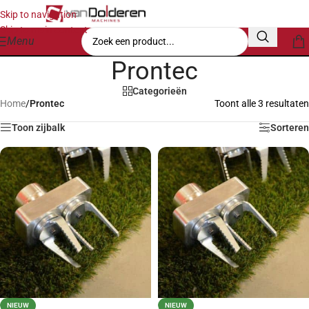
Skip to navigation
Skip to main content
Menu
Prontec
Categorieën
Home
/
Prontec
Toont alle 3 resultaten
Toon zijbalk
Sorteren
NIEUW
NIEUW