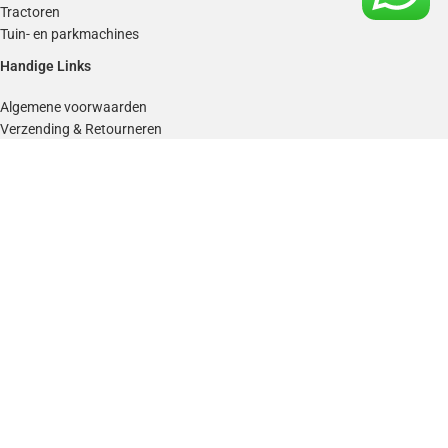
Tractoren
Tuin- en parkmachines
Handige Links
Algemene voorwaarden
Verzending & Retourneren
Reparatie & Onderhoud
Klachten en Defecten
Privacy Policy
Van Dolderen Adviescentrum
Over Ons
Over Van Dolderen
Contact
vdolderen.nl
2026
*Prijzen inclusief BTW & uitgedrukt in € euro