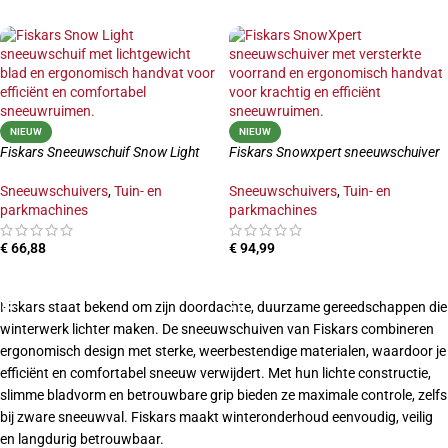
NIEUW
NIEUW
Fiskars Sneeuwschuif Snow Light
Fiskars Snowxpert sneeuwschuiver
Sneeuwschuivers
,
Tuin- en
Sneeuwschuivers
,
Tuin- en
parkmachines
parkmachines
€
66,88
€
94,99
TOEVOEGEN AAN WINKELWAGEN
TOEVOEGEN AAN WINKELWAGEN
Fiskars staat bekend om zijn doordachte, duurzame gereedschappen die
winterwerk lichter maken. De sneeuwschuiven van Fiskars combineren
ergonomisch design met sterke, weerbestendige materialen, waardoor je
efficiënt en comfortabel sneeuw verwijdert. Met hun lichte constructie,
slimme bladvorm en betrouwbare grip bieden ze maximale controle, zelfs
bij zware sneeuwval. Fiskars maakt winteronderhoud eenvoudig, veilig
en langdurig betrouwbaar.