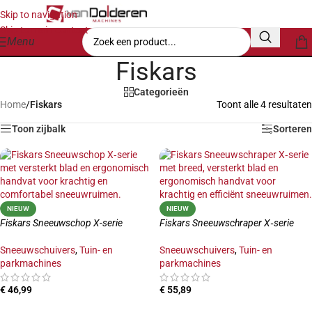
Skip to navigation
Skip to main content
Menu
Fiskars
Categorieën
Home
/
Fiskars
Toont alle 4 resultaten
Toon zijbalk
Sorteren
NIEUW
NIEUW
Fiskars Sneeuwschop X-serie
Fiskars Sneeuwschraper X‑serie
Sneeuwschuivers
,
Tuin- en
Sneeuwschuivers
,
Tuin- en
parkmachines
parkmachines
€
46,99
€
55,89
TOEVOEGEN AAN WINKELWAGEN
TOEVOEGEN AAN WINKELWAGEN