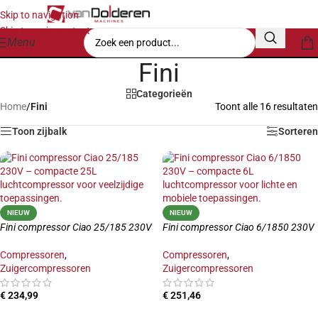
Skip to navigation
Skip to main content
Menu
Fini
Categorieën
Home
/
Fini
Toont alle 16 resultaten
Toon zijbalk
Sorteren
NIEUW
NIEUW
Fini compressor Ciao 25/185 230V
Fini compressor Ciao 6/1850 230V
Compressoren
,
Compressoren
,
Zuigercompressoren
Zuigercompressoren
€
234,99
€
251,46
TOEVOEGEN AAN WINKELWAGEN
TOEVOEGEN AAN WINKELWAGEN