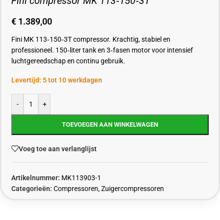
Fini compressor MK 113‑150‑3T
€
1.389,00
Fini MK 113‑150‑3T compressor. Krachtig, stabiel en
professioneel. 150‑liter tank en 3‑fasen motor voor intensief
luchtgereedschap en continu gebruik.
Levertijd: 5 tot 10 werkdagen
-
+
TOEVOEGEN AAN WINKELWAGEN
Voeg toe aan verlanglijst
Artikelnummer:
MK113903-1
Categorieën:
Compressoren
,
Zuigercompressoren