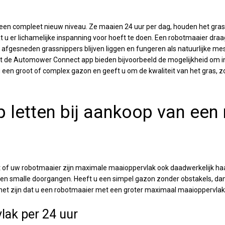
en compleet nieuw niveau. Ze maaien 24 uur per dag, houden het gras al
t u er lichamelijke inspanning voor hoeft te doen. Een robotmaaier draa
afgesneden grassnippers blijven liggen en fungeren als natuurlijke me
 de Automower Connect app bieden bijvoorbeeld de mogelijkheid om in
u een groot of complex gazon en geeft u om de kwaliteit van het gras, z
 letten bij aankoop van een
 of uw robotmaaier zijn maximale maaioppervlak ook daadwerkelijk haa
smalle doorgangen. Heeft u een simpel gazon zonder obstakels, dan 
het zijn dat u een robotmaaier met een groter maximaal maaioppervlak
ak per 24 uur