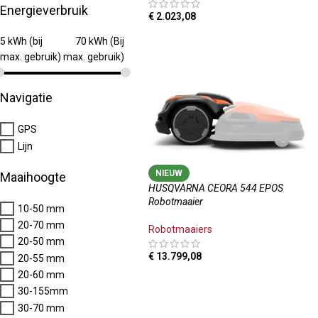
Energieverbruik
€
2.023,08
TOEVOEGEN AAN WINKELWAGEN
5 kWh (bij
70 kWh (Bij
max. gebruik)
max. gebruik)
Navigatie
GPS
Lijn
NIEUW
Maaihoogte
HUSQVARNA CEORA 544 EPOS
Robotmaaier
10-50 mm
20-70 mm
Robotmaaiers
20-50 mm
€
13.799,08
20-55 mm
20-60 mm
TOEVOEGEN AAN WINKELWAGEN
30-155mm
30-70 mm