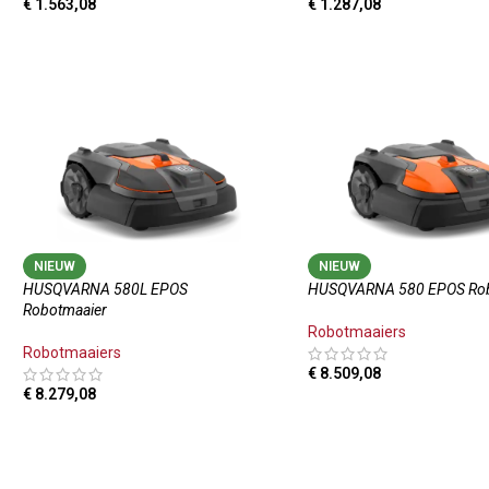
€
1.563,08
€
1.287,08
TOEVOEGEN AAN WINKELWAGEN
TOEVOEGEN AAN WINKE
NIEUW
NIEUW
HUSQVARNA 580L EPOS
HUSQVARNA 580 EPOS Rob
Robotmaaier
Robotmaaiers
Robotmaaiers
€
8.509,08
€
8.279,08
TOEVOEGEN AAN WINKE
TOEVOEGEN AAN WINKELWAGEN