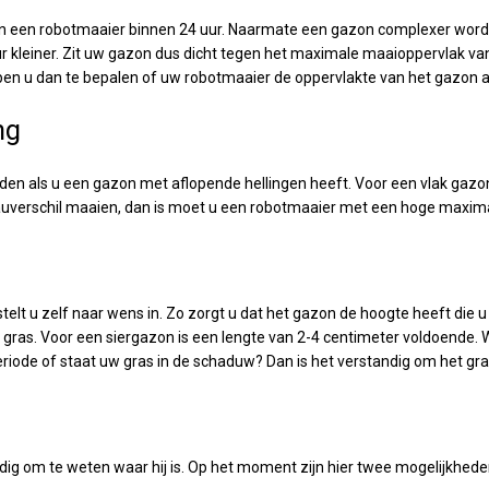
 een robotmaaier binnen 24 uur. Naarmate een gazon complexer wordt (
r kleiner. Zit uw gazon dus dicht tegen het maximale maaioppervlak va
en u dan te bepalen of uw robotmaaier de oppervlakte van het gazon 
ng
uden als u een gazon met aflopende hellingen heeft. Voor een vlak gazon 
uverschil maaien, dan is moet u een robotmaaier met een hoge maximal
lt u zelf naar wens in. Zo zorgt u dat het gazon de hoogte heeft die u
 gras. Voor een siergazon is een lengte van 2-4 centimeter voldoende. W
eriode of staat uw gras in de schaduw? Dan is het verstandig om het gr
ig om te weten waar hij is. Op het moment zijn hier twee mogelijkhede