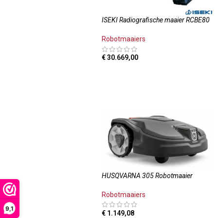
ISEKI Radiografische maaier RCBE80
Robotmaaiers
€
30.669,00
TOEVOEGEN AAN WINKELWAGEN
HUSQVARNA 305 Robotmaaier
Robotmaaiers
9,1
€
1.149,08