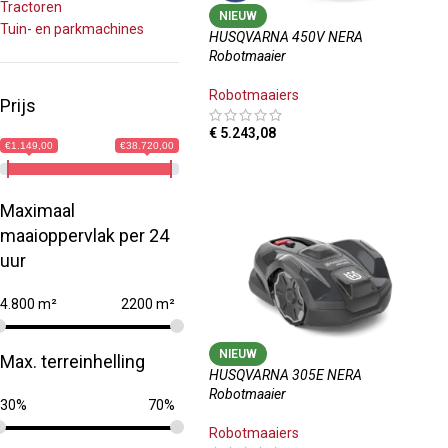
Tractoren
NIEUW
Tuin- en parkmachines
HUSQVARNA 450V NERA
Robotmaaier
Robotmaaiers
Prijs
€
5.243,08
€1.149,00
€38.720,00
TOEVOEGEN AAN WINKELWAGEN
Maximaal
maaioppervlak per 24
uur
4.800 m²
2200 m²
NIEUW
Max. terreinhelling
HUSQVARNA 305E NERA
Robotmaaier
30%
70%
Robotmaaiers