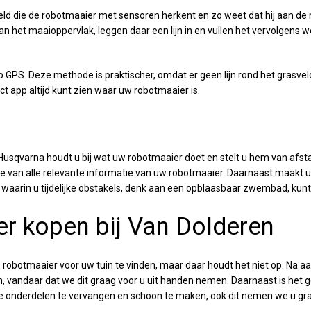
veld die de robotmaaier met sensoren herkent en zo weet dat hij aan d
an het maaioppervlak, leggen daar een lijn in en vullen het vervolgens 
p GPS. Deze methode is praktischer, omdat er geen lijn rond het grasv
 app altijd kunt zien waar uw robotmaaier is.
varna houdt u bij wat uw robotmaaier doet en stelt u hem van afstand 
ogte van alle relevante informatie van uw robotmaaier. Daarnaast maakt
 waarin u tijdelijke obstakels, denk aan een opblaasbaar zwembad, kunt 
r kopen bij Van Dolderen
e robotmaaier voor uw tuin te vinden, maar daar houdt het niet op. Na 
n, vandaar dat we dit graag voor u uit handen nemen. Daarnaast is het
ijke onderdelen te vervangen en schoon te maken, ook dit nemen we u gr