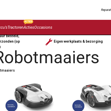
Reparat
ACTIES!
cu’s
Tractoren
Acties
Occasions
uur besteld,
rzonden (op
Eigen werkplaats & bezorging
)
Robotmaaiers
tmaaiers