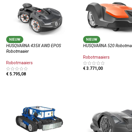
NIEUW
NIEUW
HUSQVARNA 435X AWD EPOS
HUSQVARNA 520 Robotmaa
Robotmaaier
Robotmaaiers
Robotmaaiers
€
3.771,00
€
5.795,08
TOEVOEGEN AAN WINKE
TOEVOEGEN AAN WINKELWAGEN