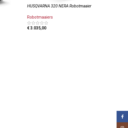
HUSQVARNA 320 NERA Robotmaaier
Robotmaaiers
€
3.035,00
TOEVOEGEN AAN WINKELWAGEN
LWAGEN
Face