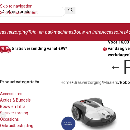
Skip to navigation
Skip to main content
rasverzorging
Tuin- en parkmachines
Bouw en Infra
Accessoires
Ac
Voor 16.00 
Gratis verzending vanaf €99*
vandaag ve
werkdagen
Productcategorieën
Home
/
Grasverzorging
/
Maaiers
/
Robo
Accessoires
Acties & Bundels
Bouw en Infra
Grasverzorging
Occasions
Onkruidbestrijding