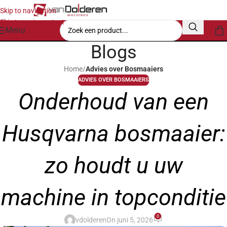
Skip to navigation
Skip to main content
Menu
Blogs
Home
/
Advies over Bosmaaiers
ADVIES OVER BOSMAAIERS
Onderhoud van een
Husqvarna bosmaaier:
zo houdt u uw
machine in topconditie
0
vdolderen
On juni 5, 2026