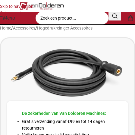
Skip to navigation
Skip to main content
Menu
Home
/
Accessoires
/
Hogedrukreiniger Accessoires
De zekerheden van Van Dolderen Machines:
Gratis verzending vanaf €99 en tot 14 dagen
retourneren
Veilig kopen, we zijn lid van stichting