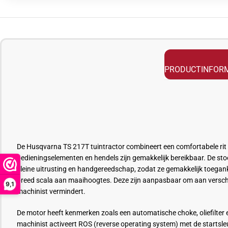
PRODUCTINFORM
De Husqvarna TS 217T tuintractor combineert een comfortabele rit 
bedieningselementen en hendels zijn gemakkelijk bereikbaar. De sto
kleine uitrusting en handgereedschap, zodat ze gemakkelijk toegan
breed scala aan maaihoogtes. Deze zijn aanpasbaar om aan verschil
9,1
machinist vermindert.
De motor heeft kenmerken zoals een automatische choke, oliefilter
machinist activeert ROS (reverse operating system) met de startsleu