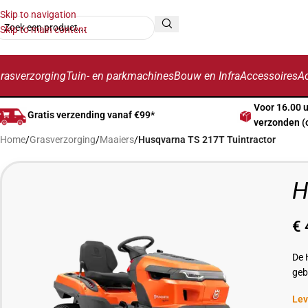
Skip to navigation
Skip to main content
rasverzorging
Tuin- en parkmachines
Bouw en Infra
Accessoires
Ac
Voor 16.00 
Gratis verzending vanaf €99*
verzonden (
Home
/
Grasverzorging
/
Maaiers
/
Husqvarna TS 217T Tuintractor
H
€
De 
geb
Lev