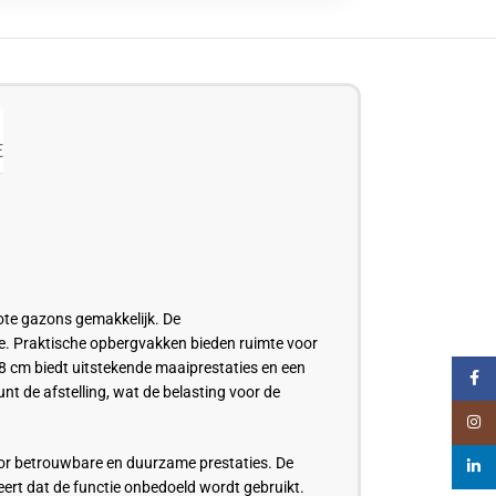
E
ote gazons gemakkelijk. De
ie. Praktische opbergvakken bieden ruimte voor
8 cm biedt uitstekende maaiprestaties en een
Faceb
 de afstelling, wat de belasting voor de
Insta
voor betrouwbare en duurzame prestaties. De
linked
eert dat de functie onbedoeld wordt gebruikt.