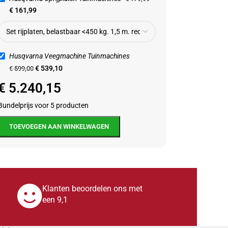
€
161,99
soires
,
Tuintractor accessoires
Accessoires
,
Tuintractor accessoi
€
161,99
€
539,10
€
179,99
€
599,00
Husqvarna Veegmachine Tuinmachines
€
539,10
€
599,00
€
5.240,15
Bundelprijs voor 5 producten
TOEVOEGEN AAN WINKELWAGEN
Klanten beoordelen ons met
een 9,1