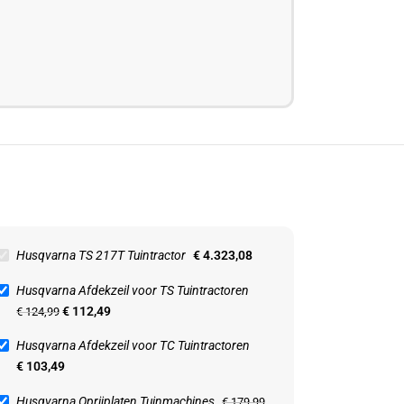
Husqvarna TS 217T Tuintractor
€
4.323,08
Husqvarna Afdekzeil voor TS Tuintractoren
€
112,49
€
124,99
Husqvarna Afdekzeil voor TC Tuintractoren
-10%
€
103,49
UW
NIEUW
Husqvarna Oprijplaten Tuinmachines
€
179,99
rna Oprijplaten Tuinmachines
Husqvarna Veegmachine Tuinmac