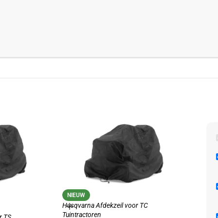
NIEUW
-10%
Husqvarna Afdekzeil voor TC
NIE
Tuintractoren
r TS
Husqva