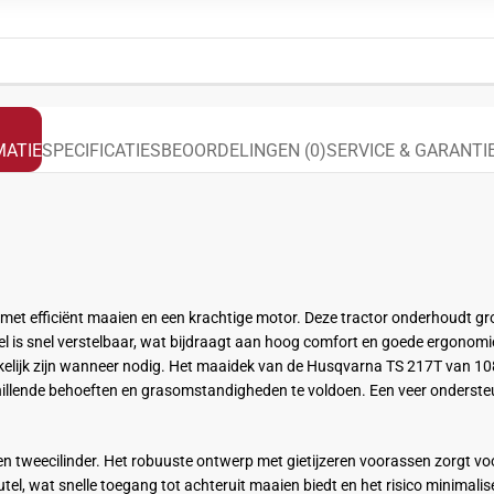
ATIE
SPECIFICATIES
BEOORDELINGEN (0)
SERVICE & GARANTI
met efficiënt maaien en een krachtige motor. Deze tractor onderhoudt gr
el is snel verstelbaar, wat bijdraagt aan hoog comfort en goede ergonom
kelijk zijn wanneer nodig. Het maaidek van de Husqvarna TS 217T van 10
lende behoeften en grasomstandigheden te voldoen. Een veer ondersteunt
 en tweecilinder. Het robuuste ontwerp met gietijzeren voorassen zorgt 
tel, wat snelle toegang tot achteruit maaien biedt en het risico minimalis