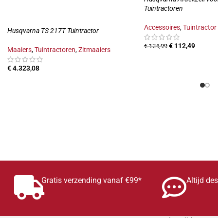
Tuintractoren
Accessoires
,
Tuintractor
Husqvarna TS 217T Tuintractor
€
112,49
€
124,99
Maaiers
,
Tuintractoren
,
Zitmaaiers
€
4.323,08
Gratis verzending vanaf €99*
Altijd de