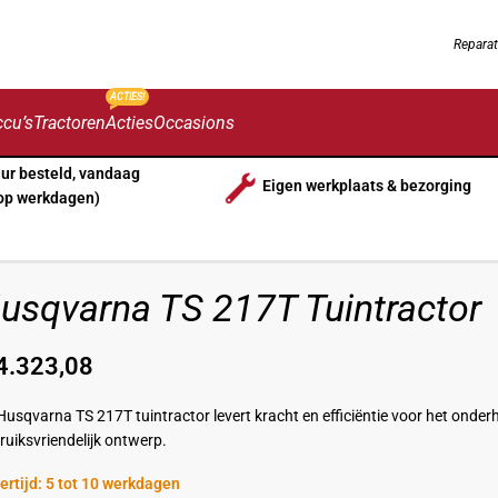
Reparat
ACTIES!
cu’s
Tractoren
Acties
Occasions
uur besteld, vandaag
Eigen werkplaats & bezorging
op werkdagen)
usqvarna TS 217T Tuintractor
4.323,08
Husqvarna TS 217T tuintractor levert kracht en efficiëntie voor het onde
ruiksvriendelijk ontwerp.
ertijd: 5 tot 10 werkdagen