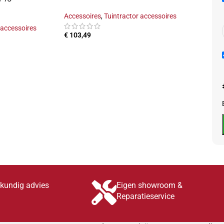
Accessoires
,
Tuintractor accessoires
Acces
 accessoires
€
103,49
Vanaf
skundig advies
Eigen showroom &
Reparatieservice