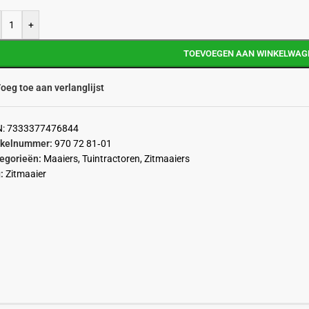
+
TOEVOEGEN AAN WINKELWAG
oeg toe aan verlanglijst
N:
7333377476844
ikelnummer:
970 72 81‑01
egorieën:
Maaiers
,
Tuintractoren
,
Zitmaaiers
:
Zitmaaier