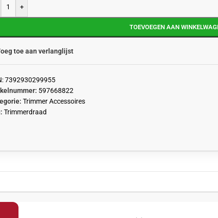
+
TOEVOEGEN AAN WINKELWAG
oeg toe aan verlanglijst
N:
7392930299955
ikelnummer:
597668822
egorie:
Trimmer Accessoires
:
Trimmerdraad