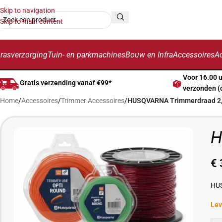
Skip to navigation
Skip to main content
rasverzorging
Tuin- en parkmachines
Bouw en Infra
Accessoires
Ac
Voor 16.00 
Gratis verzending vanaf €99*
verzonden (
Home
/
Accessoires
/
Trimmer Accessoires
/
HUSQVARNA Trimmerdraad 
H
€
HUS
Lev