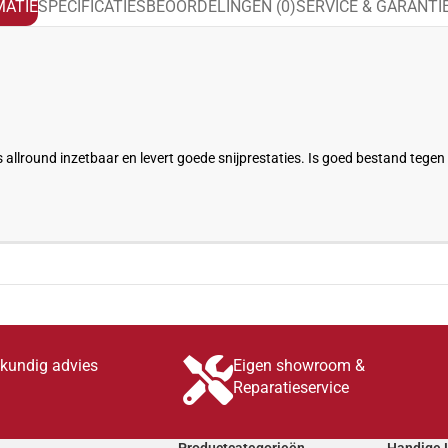
ATIE
SPECIFICATIES
BEOORDELINGEN (0)
SERVICE & GARANTI
lround inzetbaar en levert goede snijprestaties. Is goed bestand tegen s
skundig advies
Eigen showroom &
Reparatieservice