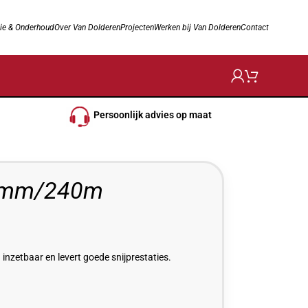
ie & Onderhoud
Over Van Dolderen
Projecten
Werken bij Van Dolderen
Contact
Persoonlijk advies op maat
4mm/240m
nzetbaar en levert goede snijprestaties.