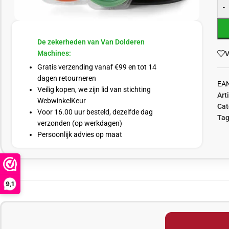
-
De zekerheden van Van Dolderen
Machines:
V
Gratis verzending vanaf €99 en tot 14
dagen retourneren
EA
Veilig kopen, we zijn lid van stichting
Art
WebwinkelKeur
Cat
Voor 16.00 uur besteld, dezelfde dag
Tag
verzonden (op werkdagen)
Persoonlijk advies op maat
9,1