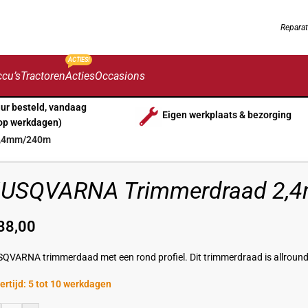
Reparat
ACTIES!
cu’s
Tractoren
Acties
Occasions
uur besteld, vandaag
Eigen werkplaats & bezorging
op werkdagen)
2,4mm/240m
USQVARNA Trimmerdraad 2,
38,00
QVARNA trimmerdaad met een rond profiel. Dit trimmerdraad is allround i
ertijd: 5 tot 10 werkdagen