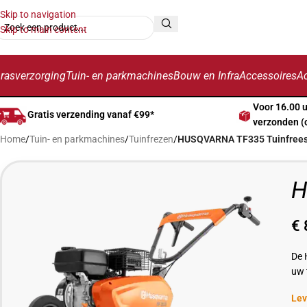
Skip to navigation
Skip to main content
rasverzorging
Tuin- en parkmachines
Bouw en Infra
Accessoires
Ac
Voor 16.00 
Gratis verzending vanaf €99*
verzonden (
Home
/
Tuin- en parkmachines
/
Tuinfrezen
/
HUSQVARNA TF335 Tuinfree
H
€
De 
uw 
Lev