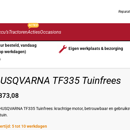
Reparat
ACTIES!
cu’s
Tractoren
Acties
Occasions
uur besteld, vandaag
Eigen werkplaats & bezorging
op werkdagen)
s
USQVARNA TF335 Tuinfrees
873,08
HUSQVARNA TF335 Tuinfrees: krachtige motor, betrouwbaar en gebruiksvrie
tuin.
ertijd: 5 tot 10 werkdagen