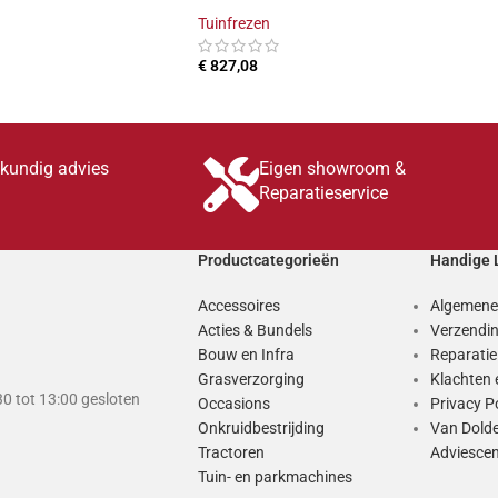
Tuinfrezen
€
827,08
INKELWAGEN
TOEVOEGEN AAN WINKELWAGEN
skundig advies
Eigen showroom &
Reparatieservice
Productcategorieën
Handige 
Accessoires
Algemene
Acties & Bundels
Verzendin
Bouw en Infra
Reparati
Grasverzorging
Klachten 
0 tot 13:00 gesloten
Occasions
Privacy P
Onkruidbestrijding
Van Dold
Tractoren
Adviesce
Tuin- en parkmachines