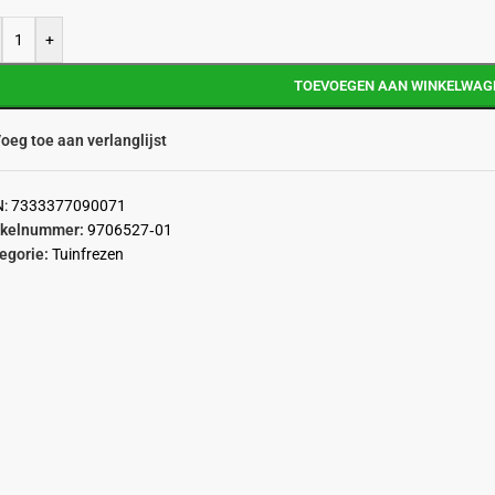
+
TOEVOEGEN AAN WINKELWAG
oeg toe aan verlanglijst
N:
7333377090071
ikelnummer:
9706527‑01
egorie:
Tuinfrezen