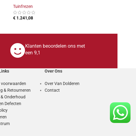
Tuinfrezen
€
1.241,08
TOEVOEGEN AAN WINKELWAGEN
Klanten beoordelen ons met
een 9,1
Links
Over Ons
 voorwaarden
Over Van Dolderen
g & Retourneren
Contact
e & Onderhoud
en Defecten
olicy
eren
ntrum