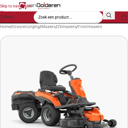
Skip to navigation
Skip to main content
Menu
Home
/
Grasverzorging
/
Maaiers
/
Zitmaaiers
/
Frontmaaiers