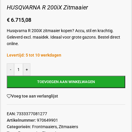
HUSQVARNA R 200iX Zitmaaier
€
6.715,08
Husqvarna R 200iX zitmaaier kopen? Accu, stil en krachtig.
Geleverd excl. maaidek. Ideaal voor grote gazons. Bestel direct
online.
Levertijd: 5 tot 10 werkdagen
-
+
TOEVOEGEN AAN WINKELWAGEN
Voeg toe aan verlanglijst
EAN:
7333377081277
Artikelnummer:
970649901
Categorieën:
Frontmaaiers
,
Zitmaaiers