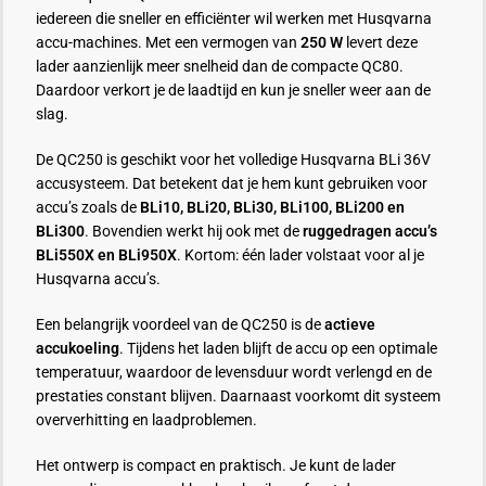
iedereen die sneller en efficiënter wil werken met Husqvarna
accu-machines. Met een vermogen van
250 W
levert deze
lader aanzienlijk meer snelheid dan de compacte QC80.
Daardoor verkort je de laadtijd en kun je sneller weer aan de
slag.
De QC250 is geschikt voor het volledige Husqvarna BLi 36V
accusysteem. Dat betekent dat je hem kunt gebruiken voor
accu’s zoals de
BLi10, BLi20, BLi30, BLi100, BLi200 en
BLi300
. Bovendien werkt hij ook met de
ruggedragen accu’s
BLi550X en BLi950X
. Kortom: één lader volstaat voor al je
Husqvarna accu’s.
Een belangrijk voordeel van de QC250 is de
actieve
accukoeling
. Tijdens het laden blijft de accu op een optimale
temperatuur, waardoor de levensduur wordt verlengd en de
prestaties constant blijven. Daarnaast voorkomt dit systeem
oververhitting en laadproblemen.
Het ontwerp is compact en praktisch. Je kunt de lader