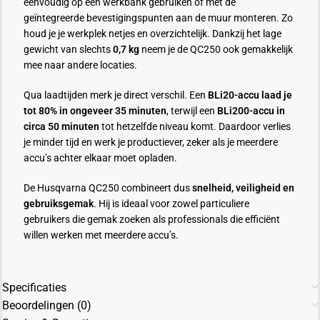
eenvoudig op een werkbank gebruiken of met de
geïntegreerde bevestigingspunten aan de muur monteren. Zo
houd je je werkplek netjes en overzichtelijk. Dankzij het lage
gewicht van slechts
0,7 kg
neem je de QC250 ook gemakkelijk
mee naar andere locaties.
Qua laadtijden merk je direct verschil. Een
BLi20-accu laad je
tot 80% in ongeveer 35 minuten
, terwijl een
BLi200-accu in
circa 50 minuten
tot hetzelfde niveau komt. Daardoor verlies
je minder tijd en werk je productiever, zeker als je meerdere
accu’s achter elkaar moet opladen.
De Husqvarna QC250 combineert dus
snelheid, veiligheid en
gebruiksgemak
. Hij is ideaal voor zowel particuliere
gebruikers die gemak zoeken als professionals die efficiënt
willen werken met meerdere accu’s.
Specificaties
Beoordelingen (0)