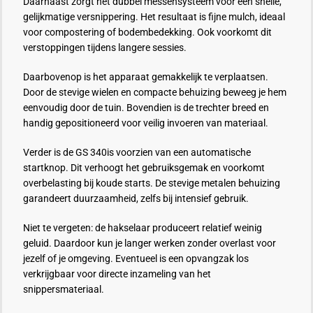
Daarnaast zorgt het dubbel messensysteem voor een snelle,
gelijkmatige versnippering. Het resultaat is fijne mulch, ideaal
voor compostering of bodembedekking. Ook voorkomt dit
verstoppingen tijdens langere sessies.
Daarbovenop is het apparaat gemakkelijk te verplaatsen.
Door de stevige wielen en compacte behuizing beweeg je hem
eenvoudig door de tuin. Bovendien is de trechter breed en
handig gepositioneerd voor veilig invoeren van materiaal.
Verder is de GS 340is voorzien van een automatische
startknop. Dit verhoogt het gebruiksgemak en voorkomt
overbelasting bij koude starts. De stevige metalen behuizing
garandeert duurzaamheid, zelfs bij intensief gebruik.
Niet te vergeten: de hakselaar produceert relatief weinig
geluid. Daardoor kun je langer werken zonder overlast voor
jezelf of je omgeving. Eventueel is een opvangzak los
verkrijgbaar voor directe inzameling van het
snippersmateriaal.