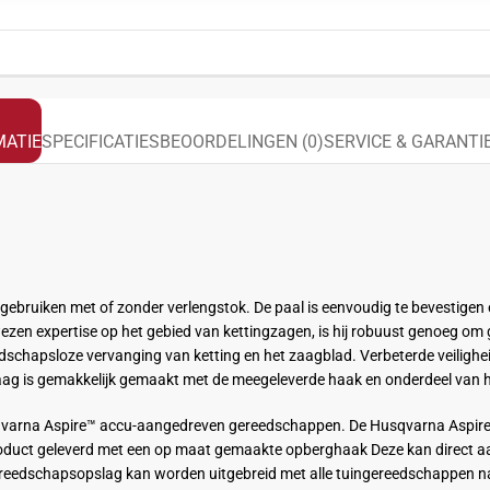
ATIE
SPECIFICATIES
BEOORDELINGEN (0)
SERVICE & GARANTI
ruiken met of zonder verlengstok. De paal is eenvoudig te bevestigen en 
zen expertise op het gebied van kettingzagen, is hij robuust genoeg om
dschapsloze vervanging van ketting en het zaagblad. Verbeterde veiligh
aag is gemakkelijk gemaakt met de meegeleverde haak en onderdeel v
qvarna Aspire™ accu-aangedreven gereedschappen. De Husqvarna Aspir
product geleverd met een op maat gemaakte opberghaak Deze kan direct
reedschapsopslag kan worden uitgebreid met alle tuingereedschappen na