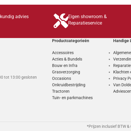
skundig advies
Eigen showroom &
Reparatieservice
Productcategorieën
Handige 
Accessoires
Algemene
Acties & Bundels
Verzendin
Bouw en Infra
Reparati
Grasverzorging
Klachten 
0 tot 13:00 gesloten
Occasions
Privacy P
Onkruidbestrijding
Van Dold
Tractoren
Adviesce
Tuin- en parkmachines
*Prijzen inclusief BTW &