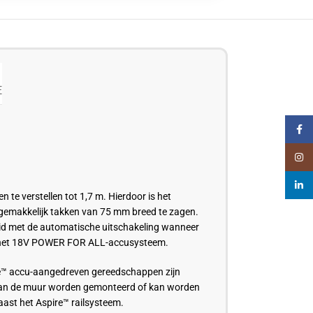
E
Faceb
Insta
linked
te verstellen tot 1,7 m. Hierdoor is het
 gemakkelijk takken van 75 mm breed te zagen.
eid met de automatische uitschakeling wanneer
an het 18V POWER FOR ALL-accusysteem.
e™ accu-aangedreven gereedschappen zijn
 aan de muur worden gemonteerd of kan worden
ast het Aspire™ railsysteem.