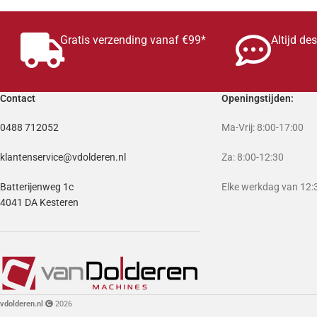
Gratis verzending vanaf €99*
Altijd de
Contact
Openingstijden:
0488 712052
Ma-Vrij: 8:00-17:00
klantenservice@vdolderen.nl
Za: 8:00-12:30
Batterijenweg 1c
Elke werkdag van 12:3
4041 DA Kesteren
vdolderen.nl
2026