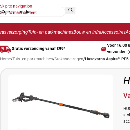
Skip to navigation
Skip to main content
rasverzorging
Tuin- en parkmachines
Bouw en Infra
Accessoires
Ac
Voor 16.00 
Gratis verzending vanaf €99*
verzonden (
Home
/
Tuin- en parkmachines
/
Stoksnoeizagen
/
Husqvarna Aspire™ PE5
H
V
HUS
sto
acc