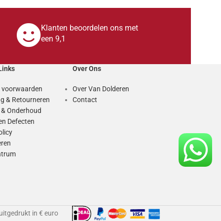
Klanten beoordelen ons met
een 9,1
Links
Over Ons
 voorwaarden
Over Van Dolderen
g & Retourneren
Contact
e & Onderhoud
en Defecten
olicy
eren
ntrum
 uitgedrukt in € euro