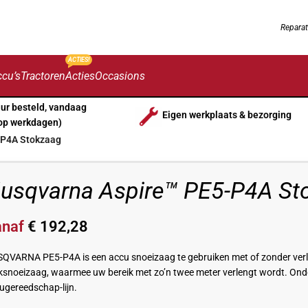
Reparat
ACTIES!
cu’s
Tractoren
Acties
Occasions
uur besteld, vandaag
Eigen werkplaats & bezorging
op werkdagen)
-P4A Stokzaag
usqvarna Aspire™ PE5-P4A St
anaf
€
192,28
QVARNA PE5-P4A is een accu snoeizaag te gebruiken met of zonder verle
ksnoeizaag, waarmee uw bereik met zo’n twee meter verlengt wordt. Onder
ugereedschap-lijn.