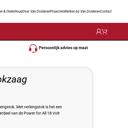
ie & Onderhoud
Over Van Dolderen
Projecten
Werken bij Van Dolderen
Contact
Persoonlijk advies op maat
okzaag
ngstok. Met verlengstok is het een
deel van de Power for All 18 Volt