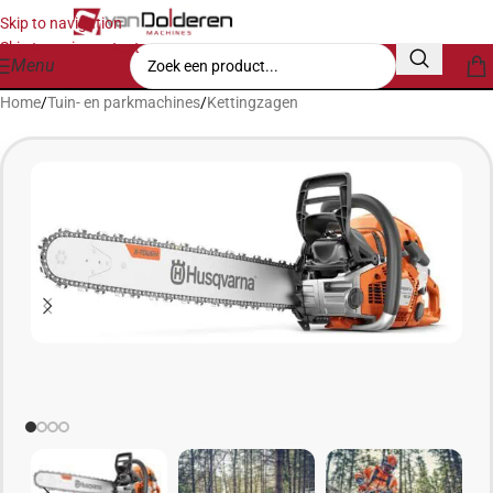
Skip to navigation
Skip to main content
Menu
Home
/
Tuin- en parkmachines
/
Kettingzagen