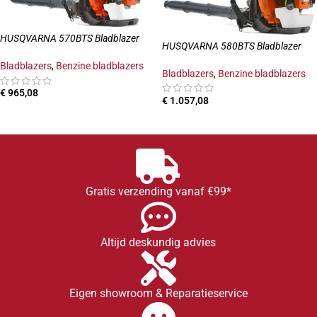
HUSQVARNA 570BTS Bladblazer
HUSQVARNA 580BTS Bladblazer
Bladblazers
,
Benzine bladblazers
Bladblazers
,
Benzine bladblazers
€
965,08
€
1.057,08
TOEVOEGEN AAN WINKELWAGEN
TOEVOEGEN AAN WINKELWAGEN
Gratis verzending vanaf €99*
Altijd deskundig advies
Eigen showroom & Reparatieservice