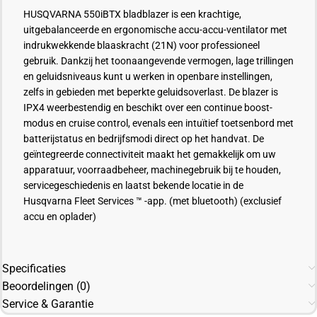
HUSQVARNA 550iBTX bladblazer is een krachtige,
uitgebalanceerde en ergonomische accu-accu-ventilator met
indrukwekkende blaaskracht (21N) voor professioneel
gebruik. Dankzij het toonaangevende vermogen, lage trillingen
en geluidsniveaus kunt u werken in openbare instellingen,
zelfs in gebieden met beperkte geluidsoverlast. De blazer is
IPX4 weerbestendig en beschikt over een continue boost-
modus en cruise control, evenals een intuïtief toetsenbord met
batterijstatus en bedrijfsmodi direct op het handvat. De
geïntegreerde connectiviteit maakt het gemakkelijk om uw
apparatuur, voorraadbeheer, machinegebruik bij te houden,
servicegeschiedenis en laatst bekende locatie in de
Husqvarna
Fleet
Services ™ -app. (met bluetooth) (exclusief
accu en oplader)
Specificaties
Beoordelingen (0)
Service & Garantie