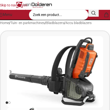
Skip to navigation
Skip to main content
Menu
Home
/
Tuin- en parkmachines
/
Bladblazers
/
Accu bladblazers