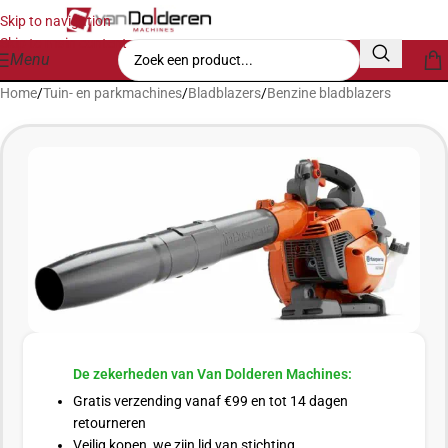
Skip to navigation
Skip to main content
Menu
Home
/
Tuin- en parkmachines
/
Bladblazers
/
Benzine bladblazers
De zekerheden van Van Dolderen Machines:
Gratis verzending vanaf €99 en tot 14 dagen
retourneren
Veilig kopen, we zijn lid van stichting