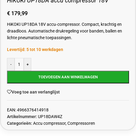
HiKOKI UP18DA accu compressor 18V
€
179,99
HiKOKI UP18DA 18V accu‑compressor. Compact, krachtig en
draadloos. Automatische drukregeling voor banden, ballen en
lichte pneumatische toepassingen.
Levertijd: 5 tot 10 werkdagen
-
+
TOEVOEGEN AAN WINKELWAGEN
Voeg toe aan verlanglijst
EAN:
4966376414918
Artikelnummer:
UP18DAW4Z
Categorieën:
Accu compressor
,
Compressoren