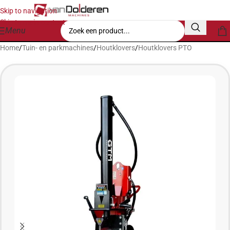
Skip to navigation
Skip to main content
Menu
Home
/
Tuin- en parkmachines
/
Houtklovers
/
Houtklovers PTO