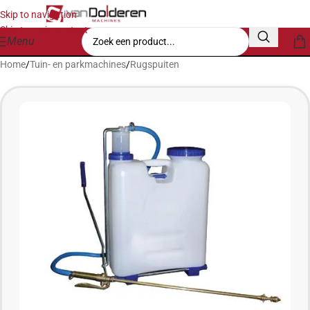
Skip to navigation
Skip to main content
Menu
Home
/
Tuin- en parkmachines
/
Rugspuiten