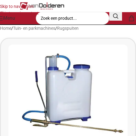
Skip to navigation
Skip to main content
Menu
Home
/
Tuin- en parkmachines
/
Rugspuiten