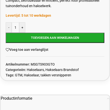
Compact, betrouwbaar en efficiënt, perfect voor professioneel
tuinonderhoud en hakselwerk.
Levertijd: 5 tot 10 werkdagen
-
+
TOEVOEGEN AAN WINKELWAGEN
Voeg toe aan verlanglijst
Artikelnummer:
MSGTS903GTO
Categorieën:
Hakselaars
,
Hakselaars Brandstof
Tags:
GTM
,
Hakselaar
,
takken versnipperen
Productinformatie