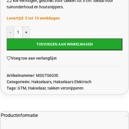
2,2 kW vermogen, geschikt voor takken tot 5 cm. Ideaal voor
tuinonderhoud en houtsnippers.
Levertijd: 5 tot 10 werkdagen
-
+
TOEVOEGEN AAN WINKELWAGEN
Voeg toe aan verlanglijst
Artikelnummer:
MSGTS603E
Categorieën:
Hakselaars
,
Hakselaars Elektrisch
Tags:
GTM
,
Hakselaar
,
takken versnipperen
Productinformatie