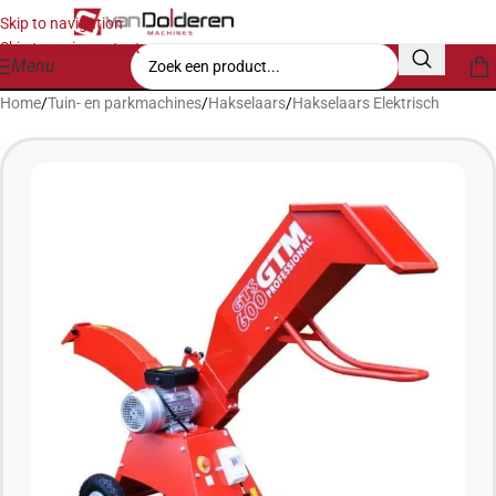
Skip to navigation
Skip to main content
Menu
Home
/
Tuin- en parkmachines
/
Hakselaars
/
Hakselaars Elektrisch