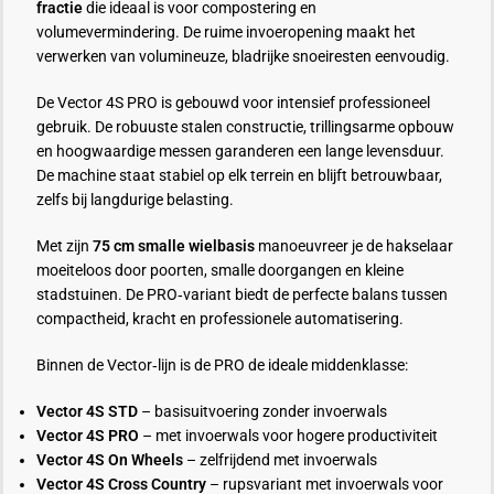
fractie
die ideaal is voor compostering en
volumevermindering. De ruime invoeropening maakt het
verwerken van volumineuze, bladrijke snoeiresten eenvoudig.
De Vector 4S PRO is gebouwd voor intensief professioneel
gebruik. De robuuste stalen constructie, trillingsarme opbouw
en hoogwaardige messen garanderen een lange levensduur.
De machine staat stabiel op elk terrein en blijft betrouwbaar,
zelfs bij langdurige belasting.
Met zijn
75 cm smalle wielbasis
manoeuvreer je de hakselaar
moeiteloos door poorten, smalle doorgangen en kleine
stadstuinen. De PRO‑variant biedt de perfecte balans tussen
compactheid, kracht en professionele automatisering.
Binnen de Vector‑lijn is de PRO de ideale middenklasse:
Vector 4S STD
– basisuitvoering zonder invoerwals
Vector 4S PRO
– met invoerwals voor hogere productiviteit
Vector 4S On Wheels
– zelfrijdend met invoerwals
Vector 4S Cross Country
– rupsvariant met invoerwals voor