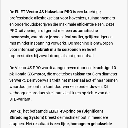
De
ELIET Vector 4S Hakselaar PRO
is een krachtige,
professionele alleshakselaar voor hoveniers, tuinaannemers
en onderhoudsbedrijven die maximale efficiëntie eisen. Deze
PRO‑uitvoering is uitgerust met een
automatische
invoerwals
, waardoor je snoeiafval sneller, gelijkmatiger en
met minder inspanning verwerkt. De machine is ontworpen
voor
intensief gebruik in alle seizoenen
en levert
topprestaties bij zowel droog als nat groenafval.
De Vector 4S PRO wordt aangedreven door een
krachtige 13
pk Honda GX‑motor
, die moeiteloos
takken tot 8 cm
diameter
verwerkt. De invoerwals trekt het materiaal actief naar binnen,
waardoor je continu kunt doorwerken zonder duwen. Dit
verhoogt de productiviteit aanzienlijk ten opzichte van de
STD‑variant.
Dankzij het befaamde
ELIET 4S‑principe (Significant
Shredding System)
breekt de machine hout in meerdere
stappen. Het resultaat is een
fijne, homogeen gehakselde