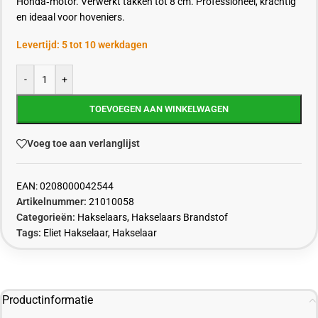
Honda‑motor. Verwerkt takken tot 8 cm. Professioneel, krachtig
en ideaal voor hoveniers.
Levertijd: 5 tot 10 werkdagen
-
+
TOEVOEGEN AAN WINKELWAGEN
Voeg toe aan verlanglijst
EAN:
0208000042544
Artikelnummer:
21010058
Categorieën:
Hakselaars
,
Hakselaars Brandstof
Tags:
Eliet Hakselaar
,
Hakselaar
Productinformatie