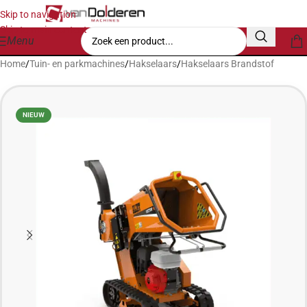
Skip to navigation
Skip to main content
Menu
Home
/
Tuin- en parkmachines
/
Hakselaars
/
Hakselaars Brandstof
NIEUW