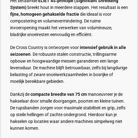
Het befaamde
ELIET 4S‑principe (Significant Shredding
System)
breekt hout in meerdere stappen. Het resultaat is een
fijne, homogeen gehakselde fractie
die ideaal is voor
compostering en volumevermindering. De ruime
invoeropening maakt het verwerken van volumineuze,
bladrijke snoeiresten eenvoudig en efficiënt.
De Cross Country is ontworpen voor
intensief gebruik in alle
seizoenen
. De robuuste stalen constructie, trillingsarme
opbouw en hoogwaardige messen garanderen een lange
levensduur. De machine blijft betrouwbaar, zelfs bij langdurige
belasting of zware snoeiwerkzaamheden in bosrijke of
moeilijk bereikbare gebieden.
Dankzij de
compacte breedte van 75 cm
manoeuvreer je de
hakselaar door smalle doorgangen, poorten en kleine tuinen.
De rupsbanden zorgen voor maximale stabiliteit en grip, zelfs
op steile hellingen of zachte ondergrond. Hierdoor kun je
hakselen op locaties waar andere machines simpelweg niet
kunnen komen.